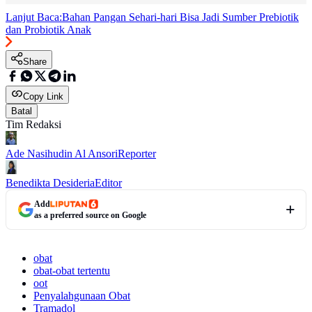
Lanjut Baca:
Bahan Pangan Sehari-hari Bisa Jadi Sumber Prebiotik
dan Probiotik Anak
Share
Copy Link
Batal
Tim Redaksi
Ade Nasihudin Al Ansori
Reporter
Benedikta Desideria
Editor
Add
as a preferred source on Google
obat
obat-obat tertentu
oot
Penyalahgunaan Obat
Tramadol