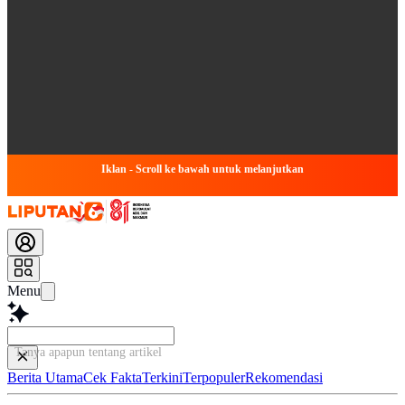
Iklan - Scroll ke bawah untuk melanjutkan
Menu
Tanya apapun tentang artikel ini...
Berita Utama
Cek Fakta
Terkini
Terpopuler
Rekomendasi