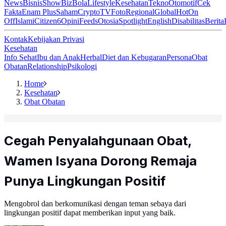
News
Bisnis
ShowBiz
Bola
Lifestyle
Kesehatan
Tekno
Otomotif
Cek
Fakta
Enam Plus
Saham
Crypto
TV
Foto
Regional
Global
Hot
On
Off
Islami
Citizen6
Opini
Feeds
Otosia
Spotlight
English
Disabilitas
Berita
Kontak
Kebijakan Privasi
Kesehatan
Info Sehat
Ibu dan Anak
Herbal
Diet dan Kebugaran
Persona
Obat
Obatan
Relationship
Psikologi
Home
Kesehatan
Obat Obatan
Cegah Penyalahgunaan Obat,
Wamen Isyana Dorong Remaja
Punya Lingkungan Positif
Mengobrol dan berkomunikasi dengan teman sebaya dari
lingkungan positif dapat memberikan input yang baik.