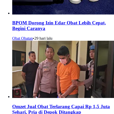
BPOM Dorong Izin Edar Obat Lebih Cepat,
Begini Caranya
Obat Obatan
•
29 hari lalu
Omzet Jual Obat Terlarang Capai Rp 1,5 Juta
Sehari, Pria di Depok Ditangkap