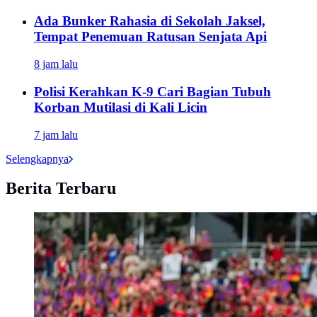
Ada Bunker Rahasia di Sekolah Jaksel,
Tempat Penemuan Ratusan Senjata Api
8 jam lalu
Polisi Kerahkan K-9 Cari Bagian Tubuh
Korban Mutilasi di Kali Licin
7 jam lalu
Selengkapnya
Berita Terbaru