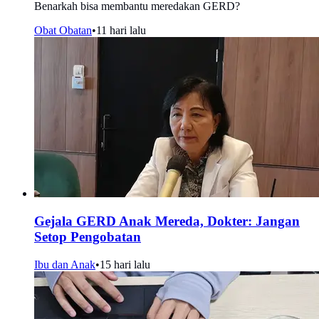
Benarkah bisa membantu meredakan GERD?
Obat Obatan
•
11 hari lalu
Gejala GERD Anak Mereda, Dokter: Jangan
Setop Pengobatan
Ibu dan Anak
•
15 hari lalu