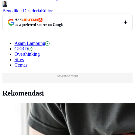
Benedikta Desideria
Editor
Add
as a preferred source on Google
Asam Lambung
GERD
Overthinking
Stres
Cemas
Advertisement
Rekomendasi