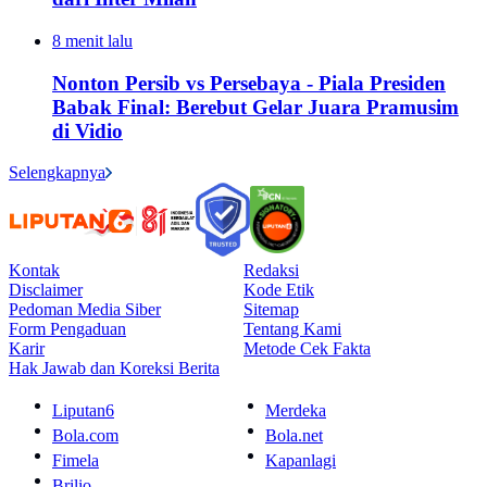
8 menit lalu
Nonton Persib vs Persebaya - Piala Presiden
Babak Final: Berebut Gelar Juara Pramusim
di Vidio
Selengkapnya
Kontak
Redaksi
Disclaimer
Kode Etik
Pedoman Media Siber
Sitemap
Form Pengaduan
Tentang Kami
Karir
Metode Cek Fakta
Hak Jawab dan Koreksi Berita
Liputan6
Merdeka
Bola.com
Bola.net
Fimela
Kapanlagi
Brilio