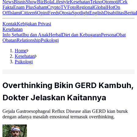
News
Bisnis
ShowBiz
Bola
Lifestyle
Kesehatan
Tekno
Otomotif
Cek
Fakta
Enam Plus
Saham
Crypto
TV
Foto
Regional
Global
Hot
On
Off
Islami
Citizen6
Opini
Feeds
Otosia
Spotlight
English
Disabilitas
Berita
Kontak
Kebijakan Privasi
Kesehatan
Info Sehat
Ibu dan Anak
Herbal
Diet dan Kebugaran
Persona
Obat
Obatan
Relationship
Psikologi
Home
Kesehatan
Psikologi
Overthinking Bikin GERD Kambuh,
Dokter Jelaskan Kaitannya
Gejala Gastroesophageal Reflux Disease alias GERD kian buruk
dengan adanya masalah emosional termasuk overthinking.