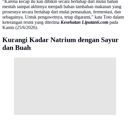
"Karena kecap itu kan dibikin secara bertahap dari mulai bahan
mentah sampai akhirnya menjadi bahan tambahan makanan yang
prosesnya secara bertahap dari mulai pemasakan, fermentasi, dan
sebagainya. Untuk pengawetnya, tetap digarami," kata Toto dalam
keterangan resmi yang diterima
Kesehatan Liputan6.com
pada
Kamis (25/6/2026).
Kurangi Kadar Natrium dengan Sayur
dan Buah
Menkes soroti natrium dalam kecap manis. Simak
penjelasan ahli gizi dan batas aman konsumsinya.
(Photo by Caroline Attwood on Unsplash)