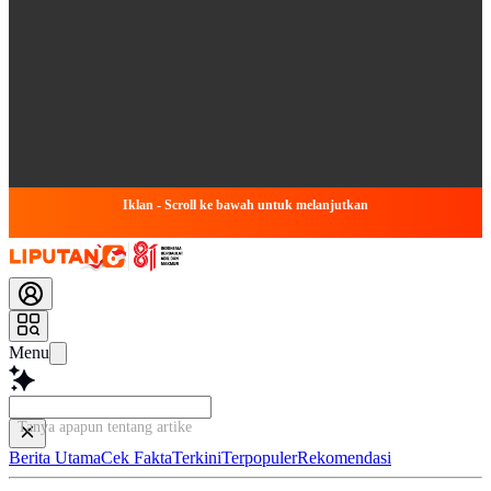
Iklan - Scroll ke bawah untuk melanjutkan
Menu
Tanya apapun tentang artikel ini...
Berita Utama
Cek Fakta
Terkini
Terpopuler
Rekomendasi