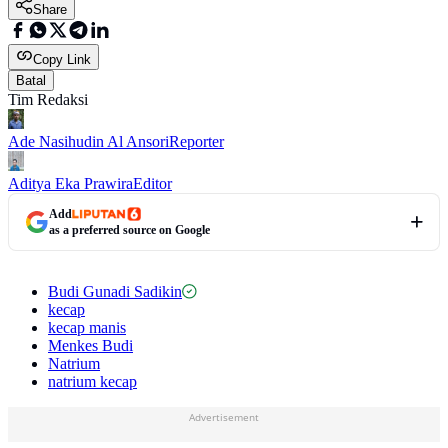
Share
Copy Link
Batal
Tim Redaksi
Ade Nasihudin Al Ansori
Reporter
Aditya Eka Prawira
Editor
Add
as a preferred source on Google
Budi Gunadi Sadikin
kecap
kecap manis
Menkes Budi
Natrium
natrium kecap
Advertisement