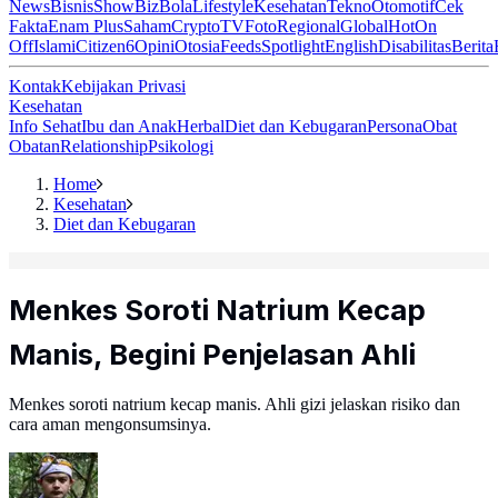
News
Bisnis
ShowBiz
Bola
Lifestyle
Kesehatan
Tekno
Otomotif
Cek
Fakta
Enam Plus
Saham
Crypto
TV
Foto
Regional
Global
Hot
On
Off
Islami
Citizen6
Opini
Otosia
Feeds
Spotlight
English
Disabilitas
Berita
Kontak
Kebijakan Privasi
Kesehatan
Info Sehat
Ibu dan Anak
Herbal
Diet dan Kebugaran
Persona
Obat
Obatan
Relationship
Psikologi
Home
Kesehatan
Diet dan Kebugaran
Menkes Soroti Natrium Kecap
Manis, Begini Penjelasan Ahli
Menkes soroti natrium kecap manis. Ahli gizi jelaskan risiko dan
cara aman mengonsumsinya.