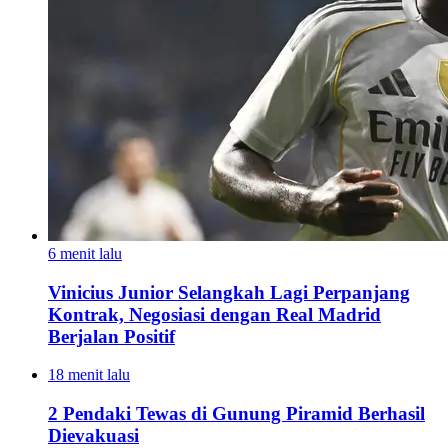
6 menit lalu
Vinicius Junior Selangkah Lagi Perpanjang
Kontrak, Negosiasi dengan Real Madrid
Berjalan Positif
18 menit lalu
2 Pendaki Tewas di Gunung Piramid Berhasil
Dievakuasi