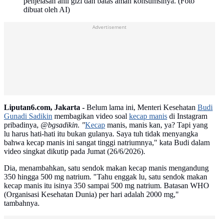
penjelasan ahli gizi dan batas aman konsumsinya. (Foto
dibuat oleh AI)
Advertisement
Liputan6.com, Jakarta -
Belum lama ini, Menteri Kesehatan
Budi
Gunadi Sadikin
membagikan video soal
kecap manis
di Instagram
pribadinya,
@bgsadikin. "
Kecap
manis, manis kan, ya? Tapi yang
lu harus hati-hati itu bukan gulanya. Saya tuh tidak menyangka
bahwa kecap manis ini sangat tinggi natriumnya," kata Budi dalam
video singkat dikutip pada Jumat (26/6/2026).
Dia, menambahkan, satu sendok makan kecap manis mengandung
350 hingga 500 mg natrium. "Tahu enggak lu, satu sendok makan
kecap manis itu isinya 350 sampai 500 mg natrium. Batasan WHO
(Organisasi Kesehatan Dunia) per hari adalah 2000 mg,"
tambahnya.