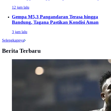
12 jam lalu
Gempa M5,3 Pangandaran Terasa hingga
Bandung, Tagana Pastikan Kondisi Aman
3 jam lalu
Selengkapnya
Berita Terbaru