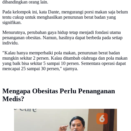
dibandingkan orang lain.
Pada kelompok ini, kata Dante, mengurangi porsi makan saja belum
tentu cukup untuk menghasilkan penurunan berat badan yang
signifikan.
Menurutnya, perubahan gaya hidup tetap menjadi fondasi utama
penanganan obesitas. Namun, hasilnya dapat berbeda pada setiap
individu.
"Kalau hanya memperbaiki pola makan, penurunan berat badan
mungkin sekitar 2 persen. Kalau ditambah olahraga dan pola makan
yang baik bisa sekitar 5 sampai 10 persen. Sementara operasi dapat
mencapai 25 sampai 30 persen," ujarnya.
Mengapa Obesitas Perlu Penanganan
Medis?
Ketua Himpunan Studi Obesitas Indonesia (HISOBI),
Prof. dr. Dante Saksono Harbuwono, Sp.PD-KEMD,
Ph.D., penyebab seseorang tetap gemuk meski sudah
makan sedikit. (Foto: Aditya Eka