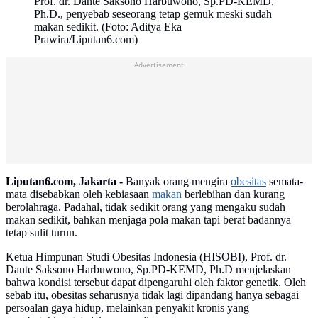
Prof. dr. Dante Saksono Harbuwono, Sp.PD-KEMD,
Ph.D., penyebab seseorang tetap gemuk meski sudah
makan sedikit. (Foto: Aditya Eka
Prawira/Liputan6.com)
Advertisement
Liputan6.com, Jakarta -
Banyak orang mengira
obesitas
semata-
mata disebabkan oleh kebiasaan
makan
berlebihan dan kurang
berolahraga. Padahal, tidak sedikit orang yang mengaku sudah
makan sedikit, bahkan menjaga pola makan tapi berat badannya
tetap sulit turun.
Ketua Himpunan Studi Obesitas Indonesia (HISOBI), Prof. dr.
Dante Saksono Harbuwono, Sp.PD-KEMD, Ph.D menjelaskan
bahwa kondisi tersebut dapat dipengaruhi oleh faktor genetik. Oleh
sebab itu, obesitas seharusnya tidak lagi dipandang hanya sebagai
persoalan gaya hidup, melainkan penyakit kronis yang