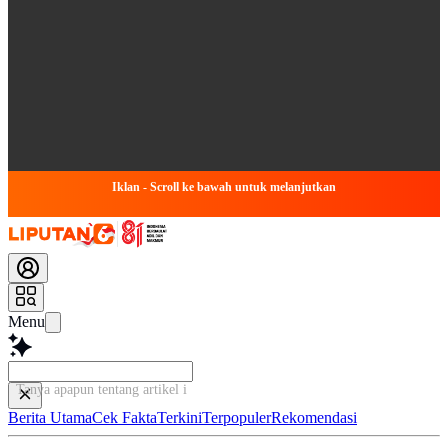
Iklan - Scroll ke bawah untuk melanjutkan
Menu
Tanya apapun tentang artikel ini...
Berita Utama
Cek Fakta
Terkini
Terpopuler
Rekomendasi