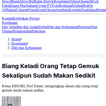
News
Bisnis
ShowBiz
Bola
Lifestyle
Kesehatan
Tekno
Otomotif
Cek
Fakta
Enam Plus
Saham
Crypto
TV
Foto
Regional
Global
Hot
On
Off
Islami
Citizen6
Opini
Feeds
Otosia
Spotlight
English
Disabilitas
Berita
Kontak
Kebijakan Privasi
Kesehatan
Info Sehat
Ibu dan Anak
Herbal
Diet dan Kebugaran
Persona
Obat
Obatan
Relationship
Psikologi
Home
Kesehatan
Diet dan Kebugaran
Biang Keladi Orang Tetap Gemuk
Sekalipun Sudah Makan Sedikit
Ketua HISOBI, Prof Dante, mengungkap alasan ada orang tetap
gemuk meski makan sedikit.