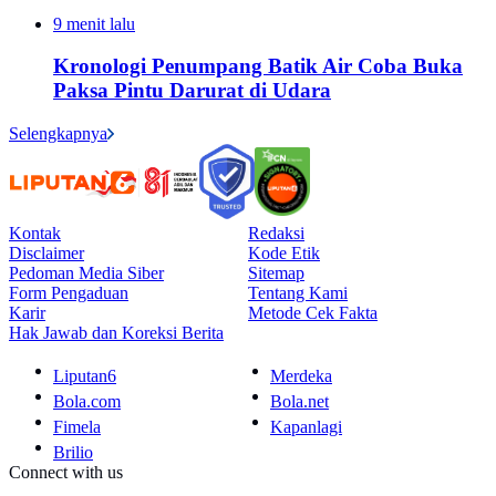
9 menit lalu
Kronologi Penumpang Batik Air Coba Buka
Paksa Pintu Darurat di Udara
Selengkapnya
Kontak
Redaksi
Disclaimer
Kode Etik
Pedoman Media Siber
Sitemap
Form Pengaduan
Tentang Kami
Karir
Metode Cek Fakta
Hak Jawab dan Koreksi Berita
Liputan6
Merdeka
Bola.com
Bola.net
Fimela
Kapanlagi
Brilio
Connect with us