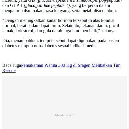
incretin, yaitu GIP
(glucose-dependent insulinotropic polypeptide)
dan GLP-1
(glucagon-like peptide-1)
, yang berperan dalam
mengatur nafsu makan, rasa kenyang, serta metabolisme tubuh.
"Dengan meningkatkan kadar hormon tersebut di atas kondisi
normal, berat badan dapat turun. Selain itu, tekanan darah, profil
lemak, kolesterol, dan gula darah juga ikut membaik," katanya.
Dia, menambahkan, terapi tersebut dapat digunakan pada pasien
diabetes maupun non-diabetes sesuai indikasi medis.
Baca Juga
Pemakaman Wanita 300 Kg di Sragen Melibatkan Tim
Rescue
Advertisement