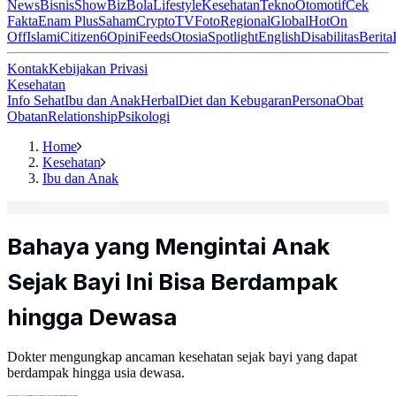
News
Bisnis
ShowBiz
Bola
Lifestyle
Kesehatan
Tekno
Otomotif
Cek
Fakta
Enam Plus
Saham
Crypto
TV
Foto
Regional
Global
Hot
On
Off
Islami
Citizen6
Opini
Feeds
Otosia
Spotlight
English
Disabilitas
Berita
Kontak
Kebijakan Privasi
Kesehatan
Info Sehat
Ibu dan Anak
Herbal
Diet dan Kebugaran
Persona
Obat
Obatan
Relationship
Psikologi
Home
Kesehatan
Ibu dan Anak
Bahaya yang Mengintai Anak
Sejak Bayi Ini Bisa Berdampak
hingga Dewasa
Dokter mengungkap ancaman kesehatan sejak bayi yang dapat
berdampak hingga usia dewasa.