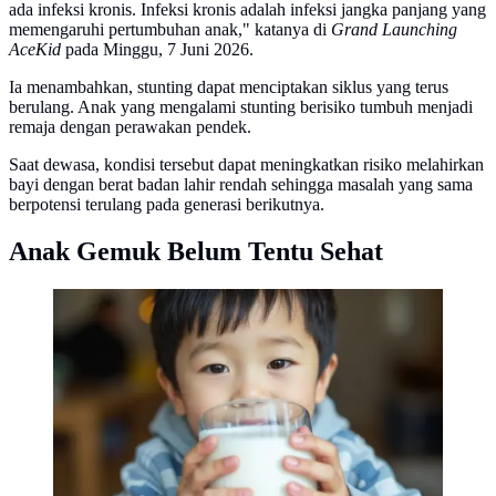
ada infeksi kronis. Infeksi kronis adalah infeksi jangka panjang yang
memengaruhi pertumbuhan anak," katanya di
Grand Launching
AceKid
pada Minggu, 7 Juni 2026.
Ia menambahkan, stunting dapat menciptakan siklus yang terus
berulang. Anak yang mengalami stunting berisiko tumbuh menjadi
remaja dengan perawakan pendek.
Saat dewasa, kondisi tersebut dapat meningkatkan risiko melahirkan
bayi dengan berat badan lahir rendah sehingga masalah yang sama
berpotensi terulang pada generasi berikutnya.
Anak Gemuk Belum Tentu Sehat
Dokter Spesialis Anak Konsultan Tumbuh Kembang,
Prof. DR. dr. Rini Sekartini, Sp.A (K), menjelaskan
risiko yang dapat mengganggu tumbuh kembang anak.
(Foto dibuat AI)