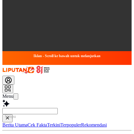
Iklan - Scroll ke bawah untuk melanjutkan
Menu
Simpulkan Artikel
Berita Utama
Cek Fakta
Terkini
Terpopuler
Rekomendasi