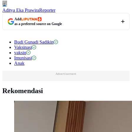
Aditya Eka Prawira
Reporter
Add
as a preferred source on Google
Budi Gunadi Sadikin
Vaksinasi
vaksin
Imunisasi
Anak
Advertisement
Rekomendasi