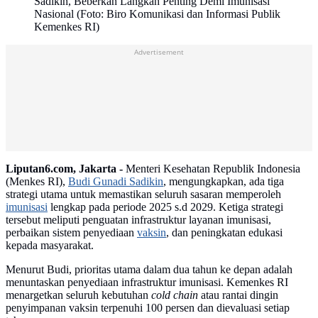
Sadikin, Beberkan Langkah Penting Demi Imunisasi
Nasional (Foto: Biro Komunikasi dan Informasi Publik
Kemenkes RI)
Advertisement
Liputan6.com, Jakarta -
Menteri Kesehatan Republik Indonesia
(Menkes RI),
Budi Gunadi Sadikin
, mengungkapkan, ada tiga
strategi utama untuk memastikan seluruh sasaran memperoleh
imunisasi
lengkap pada periode 2025 s.d 2029. Ketiga strategi
tersebut meliputi penguatan infrastruktur layanan imunisasi,
perbaikan sistem penyediaan
vaksin
, dan peningkatan edukasi
kepada masyarakat.
Menurut Budi, prioritas utama dalam dua tahun ke depan adalah
menuntaskan penyediaan infrastruktur imunisasi. Kemenkes RI
menargetkan seluruh kebutuhan
cold chain
atau rantai dingin
penyimpanan vaksin terpenuhi 100 persen dan dievaluasi setiap