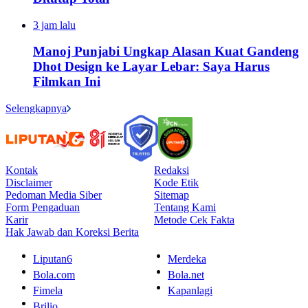
3 jam lalu
Manoj Punjabi Ungkap Alasan Kuat Gandeng
Dhot Design ke Layar Lebar: Saya Harus
Filmkan Ini
Selengkapnya
Kontak
Redaksi
Disclaimer
Kode Etik
Pedoman Media Siber
Sitemap
Form Pengaduan
Tentang Kami
Karir
Metode Cek Fakta
Hak Jawab dan Koreksi Berita
Liputan6
Merdeka
Bola.com
Bola.net
Fimela
Kapanlagi
Brilio