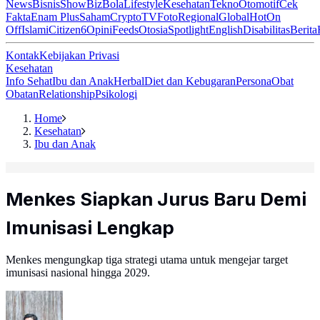
News
Bisnis
ShowBiz
Bola
Lifestyle
Kesehatan
Tekno
Otomotif
Cek
Fakta
Enam Plus
Saham
Crypto
TV
Foto
Regional
Global
Hot
On
Off
Islami
Citizen6
Opini
Feeds
Otosia
Spotlight
English
Disabilitas
Berita
Kontak
Kebijakan Privasi
Kesehatan
Info Sehat
Ibu dan Anak
Herbal
Diet dan Kebugaran
Persona
Obat
Obatan
Relationship
Psikologi
Home
Kesehatan
Ibu dan Anak
Menkes Siapkan Jurus Baru Demi
Imunisasi Lengkap
Menkes mengungkap tiga strategi utama untuk mengejar target
imunisasi nasional hingga 2029.