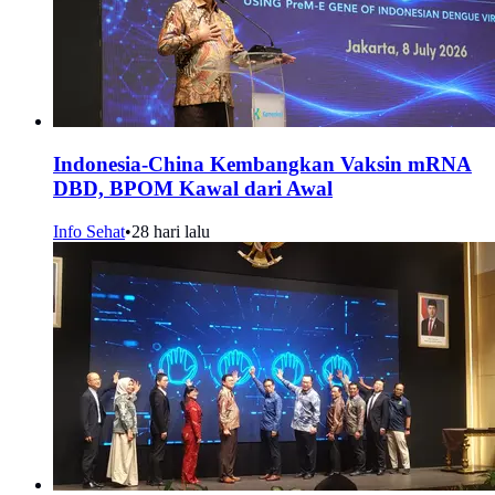
Indonesia-China Kembangkan Vaksin mRNA
DBD, BPOM Kawal dari Awal
Info Sehat
•
28 hari lalu