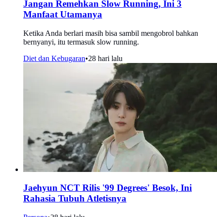
Jangan Remehkan Slow Running, Ini 3
Manfaat Utamanya
Ketika Anda berlari masih bisa sambil mengobrol bahkan
bernyanyi, itu termasuk slow running.
Diet dan Kebugaran
•
28 hari lalu
Jaehyun NCT Rilis '99 Degrees' Besok, Ini
Rahasia Tubuh Atletisnya