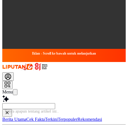
Iklan - Scroll ke bawah untuk melanjutkan
Menu
Tanya apapun tentang artikel ini...
Berita Utama
Cek Fakta
Terkini
Terpopuler
Rekomendasi