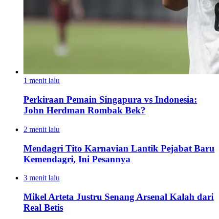
1 menit lalu
Perkiraan Pemain Singapura vs Indonesia:
John Herdman Rombak Bek?
2 menit lalu
Mendagri Tito Karnavian Lantik Pejabat Baru
Kemendagri, Ini Pesannya
3 menit lalu
Mikel Arteta Justru Senang Arsenal Kalah dari
Real Betis