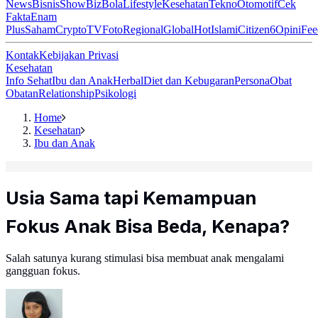
News
Bisnis
ShowBiz
Bola
Lifestyle
Kesehatan
Tekno
Otomotif
Cek
Fakta
Enam
Plus
Saham
Crypto
TV
Foto
Regional
Global
Hot
Islami
Citizen6
Opini
Fee
Kontak
Kebijakan Privasi
Kesehatan
Info Sehat
Ibu dan Anak
Herbal
Diet dan Kebugaran
Persona
Obat
Obatan
Relationship
Psikologi
Home
Kesehatan
Ibu dan Anak
Usia Sama tapi Kemampuan
Fokus Anak Bisa Beda, Kenapa?
Salah satunya kurang stimulasi bisa membuat anak mengalami
gangguan fokus.