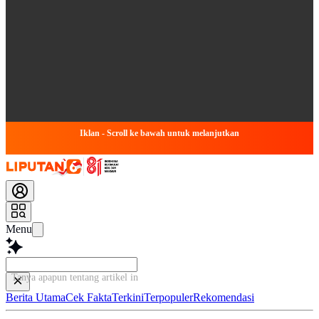
Iklan - Scroll ke bawah untuk melanjutkan
Menu
Tanya apapun tentang artikel ini...
Berita Utama
Cek Fakta
Terkini
Terpopuler
Rekomendasi