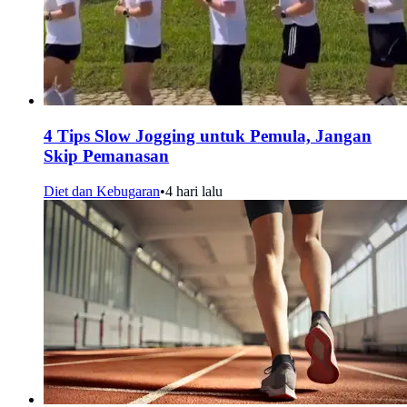
4 Tips Slow Jogging untuk Pemula, Jangan
Skip Pemanasan
Diet dan Kebugaran
•
4 hari lalu