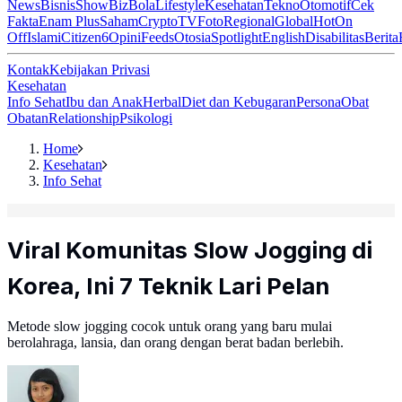
News
Bisnis
ShowBiz
Bola
Lifestyle
Kesehatan
Tekno
Otomotif
Cek
Fakta
Enam Plus
Saham
Crypto
TV
Foto
Regional
Global
Hot
On
Off
Islami
Citizen6
Opini
Feeds
Otosia
Spotlight
English
Disabilitas
Berita
Kontak
Kebijakan Privasi
Kesehatan
Info Sehat
Ibu dan Anak
Herbal
Diet dan Kebugaran
Persona
Obat
Obatan
Relationship
Psikologi
Home
Kesehatan
Info Sehat
Viral Komunitas Slow Jogging di
Korea, Ini 7 Teknik Lari Pelan
Metode slow jogging cocok untuk orang yang baru mulai
berolahraga, lansia, dan orang dengan berat badan berlebih.