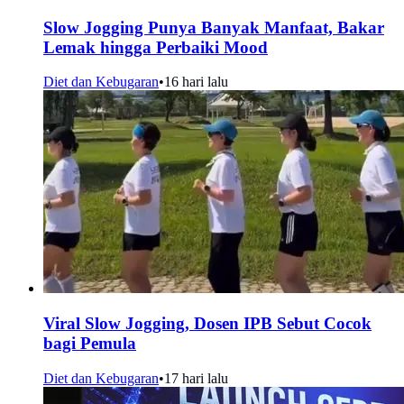
Slow Jogging Punya Banyak Manfaat, Bakar
Lemak hingga Perbaiki Mood
Diet dan Kebugaran
•
16 hari lalu
Viral Slow Jogging, Dosen IPB Sebut Cocok
bagi Pemula
Diet dan Kebugaran
•
17 hari lalu