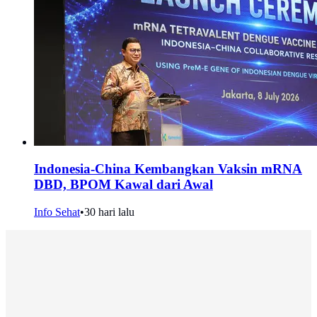
Indonesia-China Kembangkan Vaksin mRNA
DBD, BPOM Kawal dari Awal
Info Sehat
•
30 hari lalu