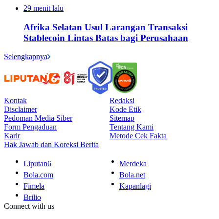
29 menit lalu
Afrika Selatan Usul Larangan Transaksi
Stablecoin Lintas Batas bagi Perusahaan
Selengkapnya
Kontak
Redaksi
Disclaimer
Kode Etik
Pedoman Media Siber
Sitemap
Form Pengaduan
Tentang Kami
Karir
Metode Cek Fakta
Hak Jawab dan Koreksi Berita
Liputan6
Merdeka
Bola.com
Bola.net
Fimela
Kapanlagi
Brilio
Connect with us