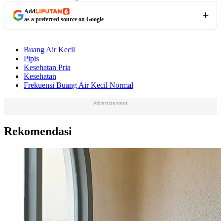
Add
as a preferred source on Google
Buang Air Kecil
Pipis
Kesehatan Pria
Kesehatan
Frekuensi Buang Air Kecil Normal
Advertisement
Rekomendasi