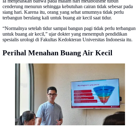
Ia menjelaskan bahwa pada malam hari metabolisme tubuh
cenderung menurun sehingga kebutuhan cairan tidak sebesar pada
siang hari. Karena itu, orang yang sehat umumnya tidak perlu
terbangun berulang kali untuk buang air kecil saat tidur.
“Normalnya setelah tidur sampai bangun pagi tidak perlu terbangun
untuk buang air kecil,” ujar dokter yang menempuh pendidikan
spesialis urologi di Fakultas Kedokteran Universitas Indonesia itu.
Perihal Menahan Buang Air Kecil
Dokter spesialis urologi Dyandra Parikesit ungkap
frekuensi buang air kecil yang normal saat diskusi
bersama Eka Hospital.