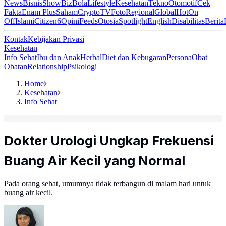
News
Bisnis
ShowBiz
Bola
Lifestyle
Kesehatan
Tekno
Otomotif
Cek
Fakta
Enam Plus
Saham
Crypto
TV
Foto
Regional
Global
Hot
On
Off
Islami
Citizen6
Opini
Feeds
Otosia
Spotlight
English
Disabilitas
Berita
Kontak
Kebijakan Privasi
Kesehatan
Info Sehat
Ibu dan Anak
Herbal
Diet dan Kebugaran
Persona
Obat
Obatan
Relationship
Psikologi
Home
Kesehatan
Info Sehat
Dokter Urologi Ungkap Frekuensi
Buang Air Kecil yang Normal
Pada orang sehat, umumnya tidak terbangun di malam hari untuk
buang air kecil.