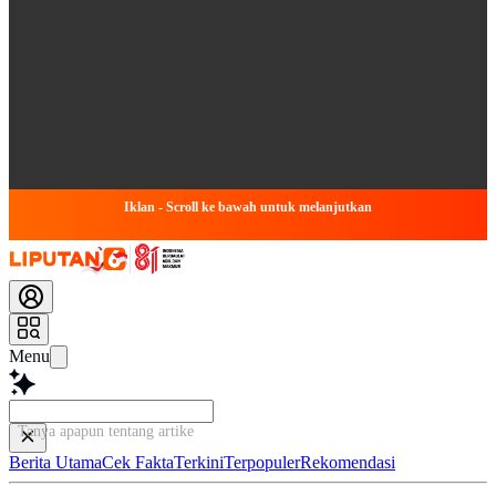
Iklan - Scroll ke bawah untuk melanjutkan
Menu
Tanya apapun tentang artikel ini...
Berita Utama
Cek Fakta
Terkini
Terpopuler
Rekomendasi