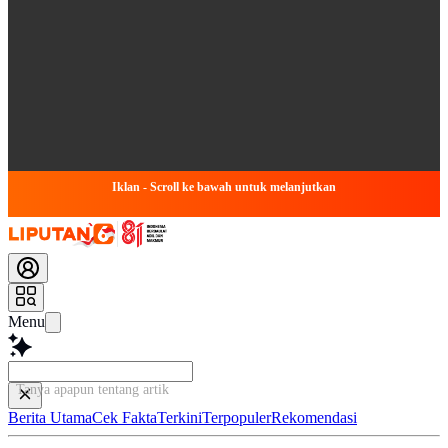
Iklan - Scroll ke bawah untuk melanjutkan
Menu
Tanya apapun tentang artikel ini...
Berita Utama
Cek Fakta
Terkini
Terpopuler
Rekomendasi