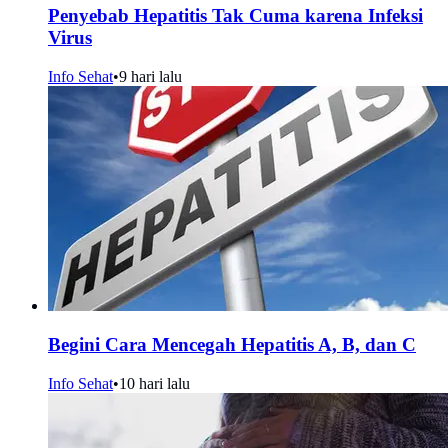
Penyebab Hepatitis Tak Cuma karena Infeksi
Virus
Info Sehat
•
9 hari lalu
Begini Cara Mencegah Hepatitis A, B, dan C
Info Sehat
•
10 hari lalu