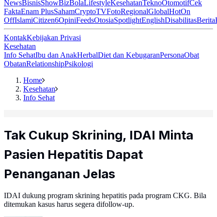
News
Bisnis
ShowBiz
Bola
Lifestyle
Kesehatan
Tekno
Otomotif
Cek
Fakta
Enam Plus
Saham
Crypto
TV
Foto
Regional
Global
Hot
On
Off
Islami
Citizen6
Opini
Feeds
Otosia
Spotlight
English
Disabilitas
Berita
Kontak
Kebijakan Privasi
Kesehatan
Info Sehat
Ibu dan Anak
Herbal
Diet dan Kebugaran
Persona
Obat
Obatan
Relationship
Psikologi
Home
Kesehatan
Info Sehat
Tak Cukup Skrining, IDAI Minta
Pasien Hepatitis Dapat
Penanganan Jelas
IDAI dukung program skrining hepatitis pada program CKG. Bila
ditemukan kasus harus segera difollow-up.