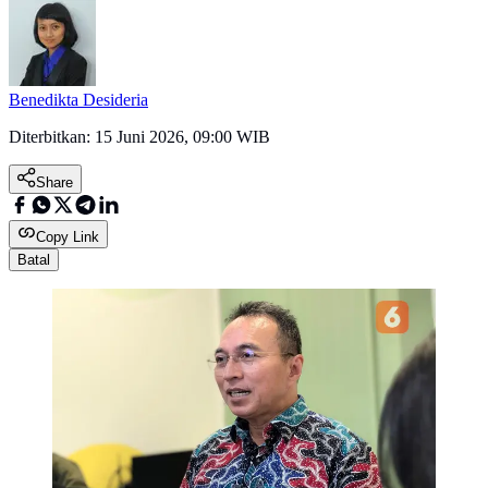
Benedikta Desideria
Diterbitkan:
15 Juni 2026, 09:00 WIB
Share
Copy Link
Batal