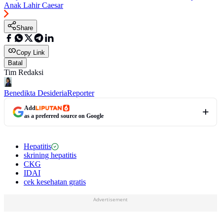
Anak Lahir Caesar
Share
Copy Link
Batal
Tim Redaksi
Benedikta Desideria
Reporter
Add
as a preferred source on Google
Hepatitis
skrining hepatitis
CKG
IDAI
cek kesehatan gratis
Advertisement