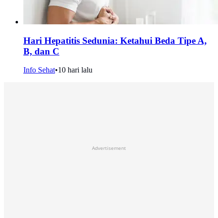
Hari Hepatitis Sedunia: Ketahui Beda Tipe A,
B, dan C
Info Sehat
•
10 hari lalu
Advertisement