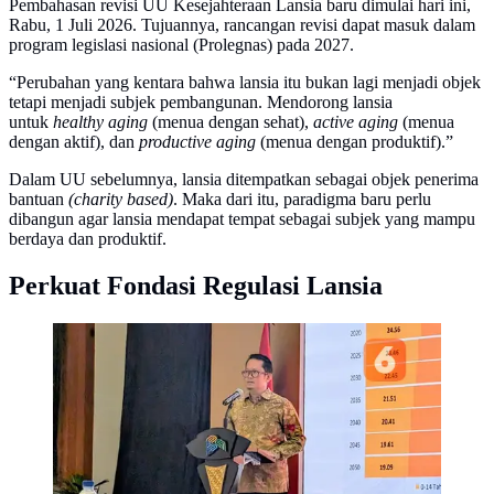
Pembahasan revisi UU Kesejahteraan Lansia baru dimulai hari ini,
Rabu, 1 Juli 2026. Tujuannya, rancangan revisi dapat masuk dalam
program legislasi nasional (Prolegnas) pada 2027.
“Perubahan yang kentara bahwa lansia itu bukan lagi menjadi objek
tetapi menjadi subjek pembangunan. Mendorong lansia
untuk
healthy aging
(menua dengan sehat),
active aging
(menua
dengan aktif), dan
productive aging
(menua dengan produktif).”
Dalam UU sebelumnya, lansia ditempatkan sebagai objek penerima
bantuan
(charity based)
. Maka dari itu, paradigma baru perlu
dibangun agar lansia mendapat tempat sebagai subjek yang mampu
berdaya dan produktif.
Perkuat Fondasi Regulasi Lansia
Deputi Bidang Pemberdayaan Masyarakat,
Kependudukan, dan Ketenagakerjaan, Kementerian
PPN/Bappenas, Maliki soal lansia saat ditemui di
Jakarta, Rabu (1/7/2026). Foto: Liputan6.com/Ade
Nasihudin.