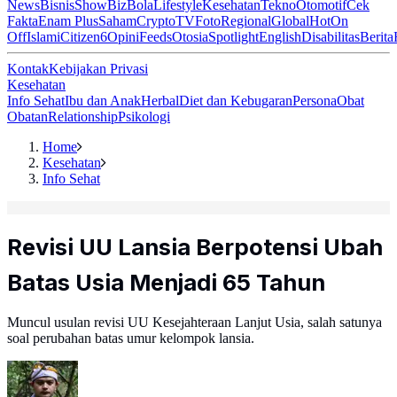
News
Bisnis
ShowBiz
Bola
Lifestyle
Kesehatan
Tekno
Otomotif
Cek
Fakta
Enam Plus
Saham
Crypto
TV
Foto
Regional
Global
Hot
On
Off
Islami
Citizen6
Opini
Feeds
Otosia
Spotlight
English
Disabilitas
Berita
Kontak
Kebijakan Privasi
Kesehatan
Info Sehat
Ibu dan Anak
Herbal
Diet dan Kebugaran
Persona
Obat
Obatan
Relationship
Psikologi
Home
Kesehatan
Info Sehat
Revisi UU Lansia Berpotensi Ubah
Batas Usia Menjadi 65 Tahun
Muncul usulan revisi UU Kesejahteraan Lanjut Usia, salah satunya
soal perubahan batas umur kelompok lansia.