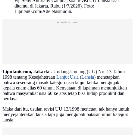
Hj. Selly Andriany Gantina, soal revisi UU Lansia saat
ditemui di Jakarta, Rabu (1/7/2026). Foto:
Liputan6.com/Ade Nasihudin.
Advertisement
Liputan6.com, Jakarta -
Undang-Undang (UU) No. 13 Tahun
1998 tentang Kesejahteraan
Lanjut Usia
(
Lansia
) menetapkan
bahwa seseorang masuk kategori usia lanjut ketika menginjak
kepala enam alias 60 tahun. Kenyataan di lapangan menunjukkan
bahwa masyarakat usia 60 ke atas tetap bisa hidup produktif dan
berdaya.
Maka dari itu, usulan revisi UU 13/1998 mencuat, tak hanya untuk
menyejahterakan lansia tapi juga mengubah batasan umur kategori
lansia.