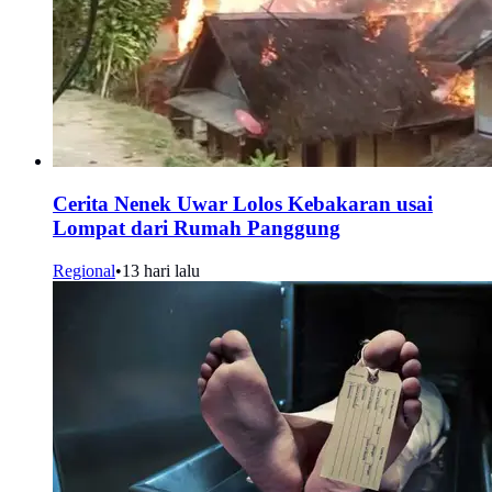
Cerita Nenek Uwar Lolos Kebakaran usai
Lompat dari Rumah Panggung
Regional
•
13 hari lalu