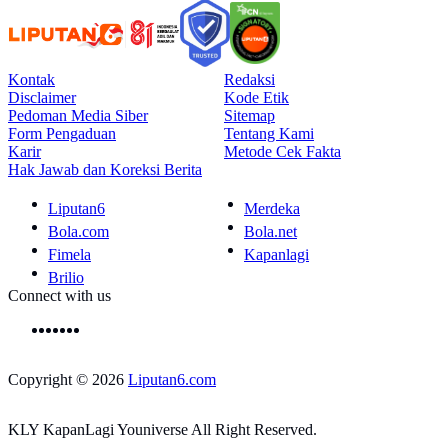
Kontak
Redaksi
Disclaimer
Kode Etik
Pedoman Media Siber
Sitemap
Form Pengaduan
Tentang Kami
Karir
Metode Cek Fakta
Hak Jawab dan Koreksi Berita
Liputan6
Merdeka
Bola.com
Bola.net
Fimela
Kapanlagi
Brilio
Connect with us
Copyright © 2026
Liputan6.com
KLY KapanLagi Youniverse All Right Reserved.