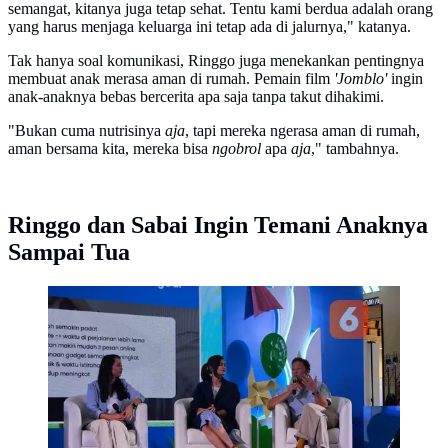
semangat, kitanya juga tetap sehat. Tentu kami berdua adalah orang
yang harus menjaga keluarga ini tetap ada di jalurnya," katanya.
Tak hanya soal komunikasi, Ringgo juga menekankan pentingnya
membuat anak merasa aman di rumah. Pemain film
'Jomblo'
ingin
anak-anaknya bebas bercerita apa saja tanpa takut dihakimi.
"Bukan cuma nutrisinya
aja
, tapi mereka ngerasa aman di rumah,
aman bersama kita, mereka bisa
ngobrol
apa
aja
," tambahnya.
Ringgo dan Sabai Ingin Temani Anaknya
Sampai Tua
Ringgo Agus Rahman ungkap cara sederhana menjaga
kedekatan dengan anak di tengah kesibukan. (Foto:
Aditya Eka Prawira/Liputan6.com)