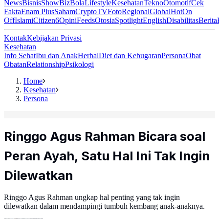
News
Bisnis
ShowBiz
Bola
Lifestyle
Kesehatan
Tekno
Otomotif
Cek
Fakta
Enam Plus
Saham
Crypto
TV
Foto
Regional
Global
Hot
On
Off
Islami
Citizen6
Opini
Feeds
Otosia
Spotlight
English
Disabilitas
Berita
Kontak
Kebijakan Privasi
Kesehatan
Info Sehat
Ibu dan Anak
Herbal
Diet dan Kebugaran
Persona
Obat
Obatan
Relationship
Psikologi
Home
Kesehatan
Persona
Ringgo Agus Rahman Bicara soal
Peran Ayah, Satu Hal Ini Tak Ingin
Dilewatkan
Ringgo Agus Rahman ungkap hal penting yang tak ingin
dilewatkan dalam mendampingi tumbuh kembang anak-anaknya.