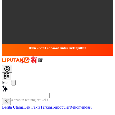
Iklan - Scroll ke bawah untuk melanjutkan
Menu
Tanya apapun tentang artikel ini...
Berita Utama
Cek Fakta
Terkini
Terpopuler
Rekomendasi