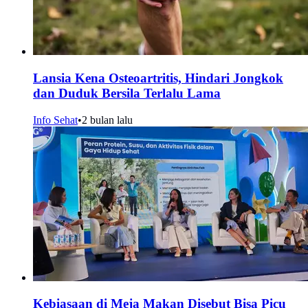
Lansia Kena Osteoartritis, Hindari Jongkok
dan Duduk Bersila Terlalu Lama
Info Sehat
•
2 bulan lalu
Kebiasaan di Meja Makan Disebut Bisa Picu