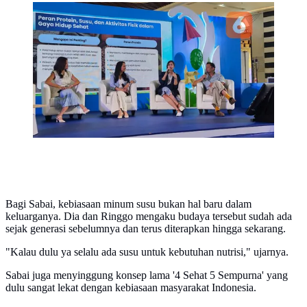
Sabai Morscheck ungkap pola makan anak dan
kebiasaan kecil di rumah yang ternyata berpengaruh
besar pada kesehatan dan aktivitas mereka (Foto:
Aditya Eka Prawira/Liputan6.com)
Bagi Sabai, kebiasaan minum susu bukan hal baru dalam
keluarganya. Dia dan Ringgo mengaku budaya tersebut sudah ada
sejak generasi sebelumnya dan terus diterapkan hingga sekarang.
"Kalau dulu ya selalu ada susu untuk kebutuhan nutrisi," ujarnya.
Sabai juga menyinggung konsep lama '4 Sehat 5 Sempurna' yang
dulu sangat lekat dengan kebiasaan masyarakat Indonesia.