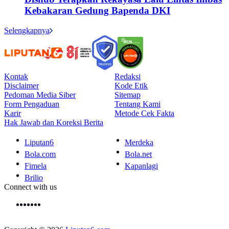
Kebakaran Gedung Bapenda DKI
Selengkapnya
Kontak
Redaksi
Disclaimer
Kode Etik
Pedoman Media Siber
Sitemap
Form Pengaduan
Tentang Kami
Karir
Metode Cek Fakta
Hak Jawab dan Koreksi Berita
Liputan6
Merdeka
Bola.com
Bola.net
Fimela
Kapanlagi
Brilio
Connect with us