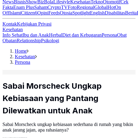
News
Bisnis
ShowBiz
Bola
Lifestyle
Kesehatan
Tekno
Otomotif
Cek
Fakta
Enam Plus
Saham
Crypto
TV
Foto
Regional
Global
Hot
On
Off
Islami
Citizen6
Opini
Feeds
Otosia
Spotlight
English
Disabilitas
Berita
Kontak
Kebijakan Privasi
Kesehatan
Info Sehat
Ibu dan Anak
Herbal
Diet dan Kebugaran
Persona
Obat
Obatan
Relationship
Psikologi
Home
Kesehatan
Persona
Sabai Morscheck Ungkap
Kebiasaan yang Pantang
Dilewatkan untuk Anak
Sabai Morscheck ungkap kebiasaan sederhana di rumah yang bikin
anak jarang jajan, apa rahasianya?