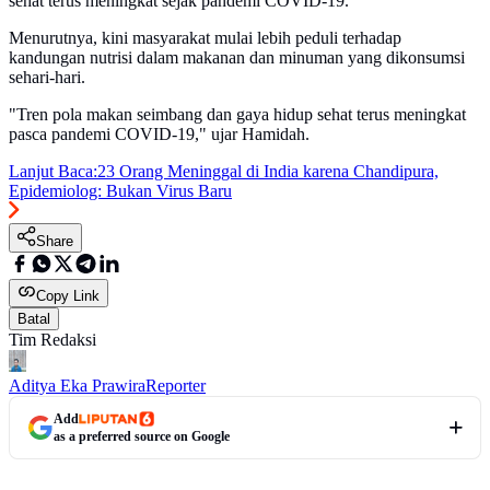
sehat terus meningkat sejak pandemi COVID-19.
Menurutnya, kini masyarakat mulai lebih peduli terhadap
kandungan nutrisi dalam makanan dan minuman yang dikonsumsi
sehari-hari.
"Tren pola makan seimbang dan gaya hidup sehat terus meningkat
pasca pandemi COVID-19," ujar Hamidah.
Lanjut Baca:
23 Orang Meninggal di India karena Chandipura,
Epidemiolog: Bukan Virus Baru
Share
Copy Link
Batal
Tim Redaksi
Aditya Eka Prawira
Reporter
Add
as a preferred source on Google