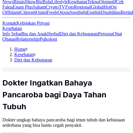
News
Bisnis
ShowBiz
Bola
Lifestyle
Kesehatan
Tekno
Otomotif
Cek
Fakta
Enam Plus
Saham
Crypto
TV
Foto
Regional
Global
Hot
On
Off
Islami
Citizen6
Opini
Feeds
Otosia
Spotlight
English
Disabilitas
Berita
Kontak
Kebijakan Privasi
Kesehatan
Info Sehat
Ibu dan Anak
Herbal
Diet dan Kebugaran
Persona
Obat
Obatan
Relationship
Psikologi
Home
Kesehatan
Diet dan Kebugaran
Dokter Ingatkan Bahaya
Pancaroba bagi Daya Tahan
Tubuh
Dokter ungkap bahaya pancaroba bagi imun tubuh dan kebiasaan
sederhana yang bisa bantu cegah penyakit.