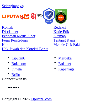
Selengkapnya
Kontak
Redaksi
Disclaimer
Kode Etik
Pedoman Media Siber
Sitemap
Form Pengaduan
Tentang Kami
Karir
Metode Cek Fakta
Hak Jawab dan Koreksi Berita
Liputan6
Merdeka
Bola.com
Bola.net
Fimela
Kapanlagi
Brilio
Connect with us
Copyright © 2026
Liputan6.com