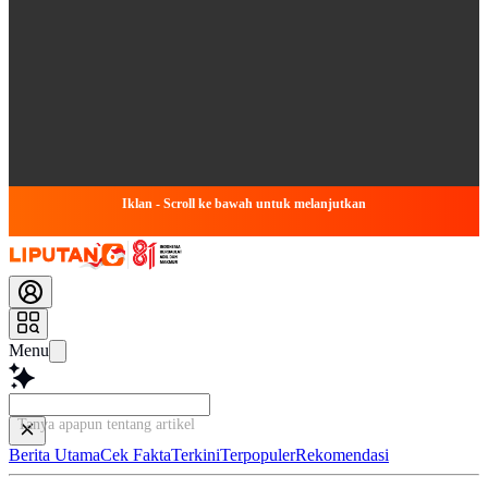
Iklan - Scroll ke bawah untuk melanjutkan
Menu
Tanya apapun tentang artikel ini...
Berita Utama
Cek Fakta
Terkini
Terpopuler
Rekomendasi