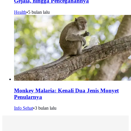
Gejala, hingga Pencegahannya
Health
•
5 bulan lalu
Monkey Malaria: Kenali Dua Jenis Monyet
Penularnya
Info Sehat
•
3 bulan lalu