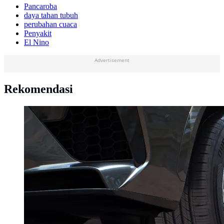
Pancaroba
daya tahan tubuh
perubahan cuaca
Penyakit
El Nino
Advertisement
Rekomendasi