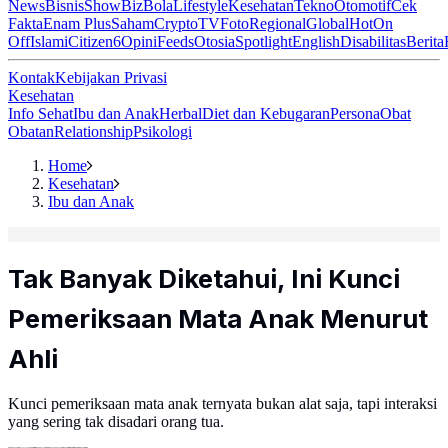
News
Bisnis
ShowBiz
Bola
Lifestyle
Kesehatan
Tekno
Otomotif
Cek
Fakta
Enam Plus
Saham
Crypto
TV
Foto
Regional
Global
Hot
On
Off
Islami
Citizen6
Opini
Feeds
Otosia
Spotlight
English
Disabilitas
Berita
Kontak
Kebijakan Privasi
Kesehatan
Info Sehat
Ibu dan Anak
Herbal
Diet dan Kebugaran
Persona
Obat
Obatan
Relationship
Psikologi
Home
Kesehatan
Ibu dan Anak
Tak Banyak Diketahui, Ini Kunci
Pemeriksaan Mata Anak Menurut
Ahli
Kunci pemeriksaan mata anak ternyata bukan alat saja, tapi interaksi
yang sering tak disadari orang tua.