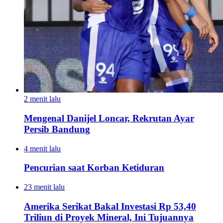
2 menit lalu
Mengenal Danijel Loncar, Rekrutan Ayar
Persib Bandung
4 menit lalu
Pencurian saat Korban Ketiduran
23 menit lalu
Amerika Serikat Bakal Investasi Rp 53,40
Triliun di Proyek Mineral, Ini Tujuannya