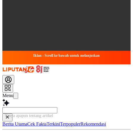
Iklan - Scroll ke bawah untuk melanjutkan
Menu
Tanya apapun tentang artikel ini...
Berita Utama
Cek Fakta
Terkini
Terpopuler
Rekomendasi