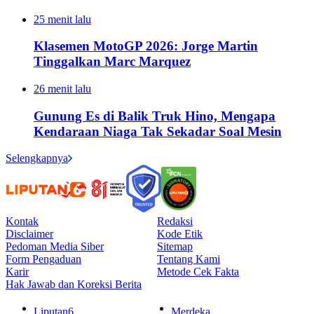
25 menit lalu
Klasemen MotoGP 2026: Jorge Martin
Tinggalkan Marc Marquez
26 menit lalu
Gunung Es di Balik Truk Hino, Mengapa
Kendaraan Niaga Tak Sekadar Soal Mesin
Selengkapnya
Kontak
Redaksi
Disclaimer
Kode Etik
Pedoman Media Siber
Sitemap
Form Pengaduan
Tentang Kami
Karir
Metode Cek Fakta
Hak Jawab dan Koreksi Berita
Liputan6
Merdeka