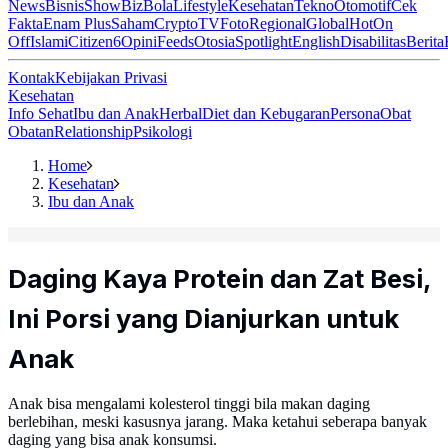
News
Bisnis
ShowBiz
Bola
Lifestyle
Kesehatan
Tekno
Otomotif
Cek
Fakta
Enam Plus
Saham
Crypto
TV
Foto
Regional
Global
Hot
On
Off
Islami
Citizen6
Opini
Feeds
Otosia
Spotlight
English
Disabilitas
Berita
Kontak
Kebijakan Privasi
Kesehatan
Info Sehat
Ibu dan Anak
Herbal
Diet dan Kebugaran
Persona
Obat
Obatan
Relationship
Psikologi
Home
Kesehatan
Ibu dan Anak
Daging Kaya Protein dan Zat Besi,
Ini Porsi yang Dianjurkan untuk
Anak
Anak bisa mengalami kolesterol tinggi bila makan daging
berlebihan, meski kasusnya jarang. Maka ketahui seberapa banyak
daging yang bisa anak konsumsi.