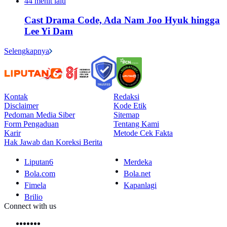
44 menit lalu
Cast Drama Code, Ada Nam Joo Hyuk hingga
Lee Yi Dam
Selengkapnya
Kontak
Redaksi
Disclaimer
Kode Etik
Pedoman Media Siber
Sitemap
Form Pengaduan
Tentang Kami
Karir
Metode Cek Fakta
Hak Jawab dan Koreksi Berita
Liputan6
Merdeka
Bola.com
Bola.net
Fimela
Kapanlagi
Brilio
Connect with us