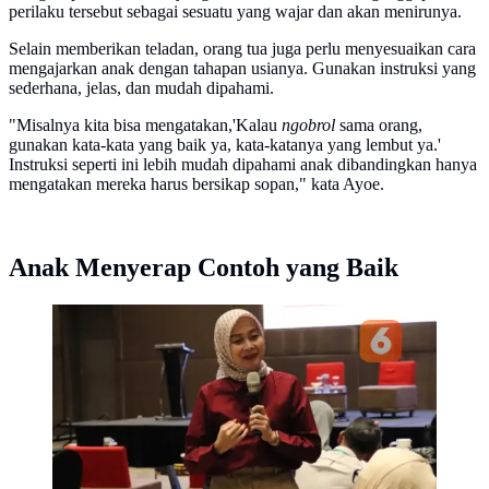
perilaku tersebut sebagai sesuatu yang wajar dan akan menirunya.
Selain memberikan teladan, orang tua juga perlu menyesuaikan cara
mengajarkan anak dengan tahapan usianya. Gunakan instruksi yang
sederhana, jelas, dan mudah dipahami.
"Misalnya kita bisa mengatakan,'Kalau
ngobrol
sama orang,
gunakan kata-kata yang baik ya, kata-katanya yang lembut ya.'
Instruksi seperti ini lebih mudah dipahami anak dibandingkan hanya
mengatakan mereka harus bersikap sopan," kata Ayoe.
Anak Menyerap Contoh yang Baik
Psikolog Anak, Remaja & Keluarga dari Fyn Clinic,
Ayoe Sutomo, mengungkap cara efektif membiasakan
anak berkata baik tanpa bentakan atau hukuman
(Sumber: instagram.com/ayoesutomo)