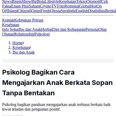
News
Bisnis
ShowBiz
Bola
Lifestyle
Kesehatan
Tekno
Otomotif
Cek
Fakta
Enam Plus
Saham
Crypto
TV
Foto
Regional
Global
Hot
On
Off
Islami
Citizen6
Opini
Feeds
Otosia
Spotlight
English
Disabilitas
Berita
Kontak
Kebijakan Privasi
Kesehatan
Info Sehat
Ibu dan Anak
Herbal
Diet dan Kebugaran
Persona
Obat
Obatan
Relationship
Psikologi
Home
Kesehatan
Ibu dan Anak
Psikolog Bagikan Cara
Mengajarkan Anak Berkata Sopan
Tanpa Bentakan
Psikolog bagikan panduan mengajarkan anak terbiasa berkata baik
lewat teladan dan penguatan positif.