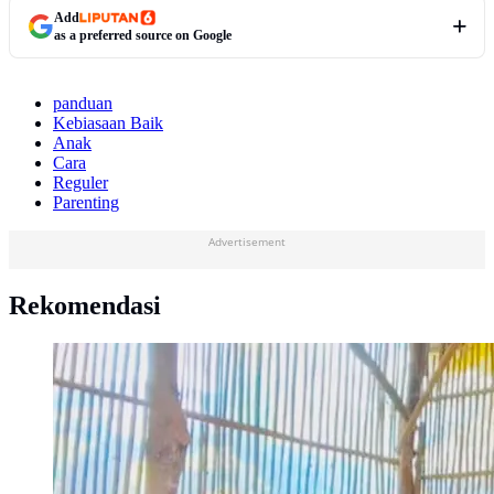
Add
as a preferred source on Google
panduan
Kebiasaan Baik
Anak
Cara
Reguler
Parenting
Advertisement
Rekomendasi