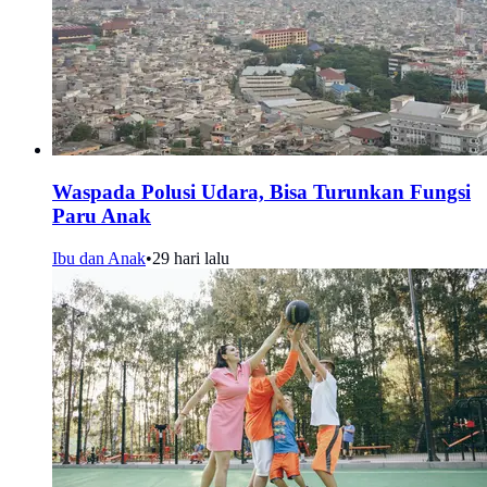
Waspada Polusi Udara, Bisa Turunkan Fungsi
Paru Anak
Ibu dan Anak
•
29 hari lalu