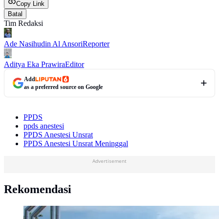
Copy Link
Batal
Tim Redaksi
Ade Nasihudin Al Ansori
Reporter
Aditya Eka Prawira
Editor
Add
as a preferred source on Google
PPDS
ppds anestesi
PPDS Anestesi Unsrat
PPDS Anestesi Unsrat Meninggal
Advertisement
Rekomendasi