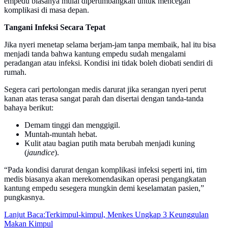
empedu biasanya mulai dipertimbangkan untuk mencegah
komplikasi di masa depan.
Tangani Infeksi Secara Tepat
Jika nyeri menetap selama berjam-jam tanpa membaik, hal itu bisa
menjadi tanda bahwa kantung empedu sudah mengalami
peradangan atau infeksi. Kondisi ini tidak boleh diobati sendiri di
rumah.
Segera cari pertolongan medis darurat jika serangan nyeri perut
kanan atas terasa sangat parah dan disertai dengan tanda-tanda
bahaya berikut:
Demam tinggi dan menggigil.
Muntah-muntah hebat.
Kulit atau bagian putih mata berubah menjadi kuning
(
jaundice
).
“Pada kondisi darurat dengan komplikasi infeksi seperti ini, tim
medis biasanya akan merekomendasikan operasi pengangkatan
kantung empedu sesegera mungkin demi keselamatan pasien,”
pungkasnya.
Lanjut Baca:
Terkimpul-kimpul, Menkes Ungkap 3 Keunggulan
Makan Kimpul