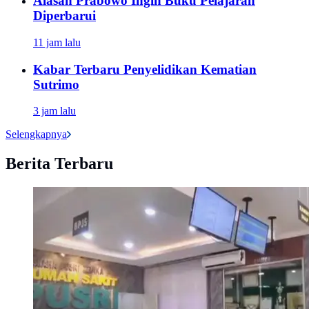
Alasan Prabowo Ingin Buku Pelajaran
Diperbarui
11 jam lalu
Kabar Terbaru Penyelidikan Kematian
Sutrimo
3 jam lalu
Selengkapnya
Berita Terbaru