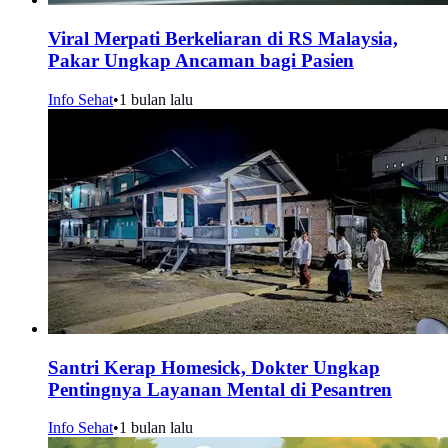
Viral Merpati Berkeliaran di RS Malaysia,
Pakar Ungkap Ancaman bagi Pasien
Info Sehat
•
1 bulan lalu
Santri Kerap Homesick, Dokter Ungkap
Pentingnya Layanan Mental di Pesantren
Info Sehat
•
1 bulan lalu