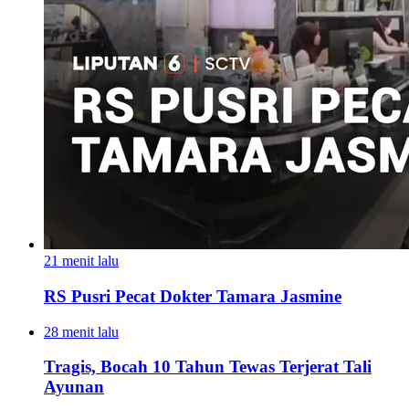
21 menit lalu
RS Pusri Pecat Dokter Tamara Jasmine
28 menit lalu
Tragis, Bocah 10 Tahun Tewas Terjerat Tali
Ayunan