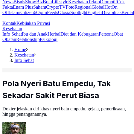
News
Bisnis
ShowBiz
Bola
Lifestyle
Kesehatan
Tekno
Otomotif
Cek
Fakta
Enam Plus
Saham
Crypto
TV
Foto
Regional
Global
Hot
On
Off
Islami
Citizen6
Opini
Feeds
Otosia
Spotlight
English
Disabilitas
Berita
Kontak
Kebijakan Privasi
Kesehatan
Info Sehat
Ibu dan Anak
Herbal
Diet dan Kebugaran
Persona
Obat
Obatan
Relationship
Psikologi
Home
Kesehatan
Info Sehat
Pola Nyeri Batu Empedu, Tak
Sekadar Sakit Perut Biasa
Dokter jelaskan ciri khas nyeri batu empedu, gejala, pemeriksaan,
hingga penanganannya.