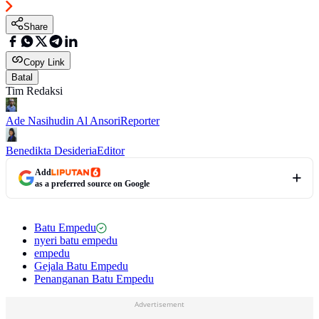
Share
Copy Link
Batal
Tim Redaksi
Ade Nasihudin Al Ansori
Reporter
Benedikta Desideria
Editor
Add
as a preferred source on Google
Batu Empedu
nyeri batu empedu
empedu
Gejala Batu Empedu
Penanganan Batu Empedu
Advertisement