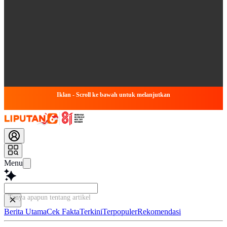
Iklan - Scroll ke bawah untuk melanjutkan
Menu
Tanya apapun tentang artikel ini...
Berita Utama
Cek Fakta
Terkini
Terpopuler
Rekomendasi