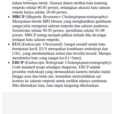
dalam beberapa menit. Akurasi dalam melihat batu kantong
empedu sekitar 90-95 persen, sedangkan akurasi batu saluran
emedu hanya sekitar 20-60 persen.
MRCP
(
Magnetic Resonance Cholangiopancreatography
):
Merupakan teknik MRI khusus yang menghasilkan gambaran
sangat jelas mengenai saluran empedu dan saluran pankreas.
Sensitivitas sekitar 90-95 persen, spesifisitas sekitar 95-98
persen. MRCP sering menjadi pilihan terbaik bila dicurigai
terdapat batu saluran empedu.
EUS
(
Endoscopic Ultrasound
): Sangat sensitif untuk batu
berukuran kecil. EUS merupakan kombinasi endoskopi dan
USG, yang membutuhkan sedasi dan bersifat invasif. Mampu
mendeteksi batu yang sangat kecil (<5mm).
ERCP
(
Endoscopic Retrograde Cholangiopancreatography
):
Gold standard terapi sekaligus diagnosis. ERCP adalah
prosedur endoskopi yang memasukkan kamera melalui mulut
hingga usus dua belas jari, kemudian menyuntikkan zat
kontras ke saluran empedu untuk melihat adanya sumbatan.
Bila ditemukan batu, batu dapat langsung dikeluarkan.