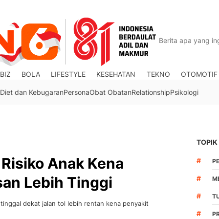
BIZ
BOLA
LIFESTYLE
KESEHATAN
TEKNO
OTOMOTIF
Diet dan Kebugaran
Persona
Obat Obatan
Relationship
Psikologi
TOPIK
, Risiko Anak Kena
#
P
an Lebih Tinggi
#
M
#
T
inggal dekat jalan tol lebih rentan kena penyakit
#
PR