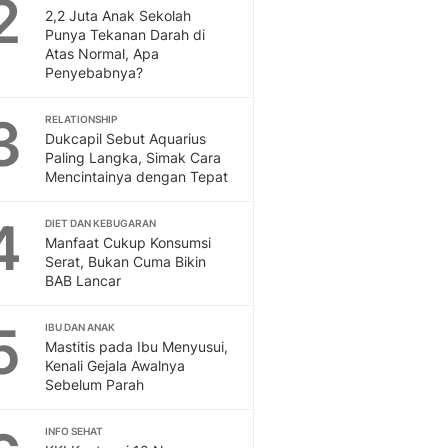
2
Feeds
2,2 Juta Anak Sekolah
Punya Tekanan Darah di
Feeds Liputan6: Kumpul
Atas Normal, Apa
Terbaru Harian
Penyebabnya?
Otosia
Otosia
3
RELATIONSHIP
Spotlight
Dukcapil Sebut Aquarius
Berita Terkini, Kabar Te
Paling Langka, Simak Cara
Dan Dunia - Liputan6.
Mencintainya dengan Tepat
English
4
Exploring Knowledge, T
DIET DAN KEBUGARAN
Manfaat Cukup Konsumsi
En.Liputan6.com
Serat, Bukan Cuma Bikin
Disabilitas
BAB Lancar
Disabilitas Berita Terkini
Harian, Berita Terbaru,
5
IBU DAN ANAK
Berita
Mastitis pada Ibu Menyusui,
Berita Hari Ini Politik,
Kenali Gejala Awalnya
Health
Sebelum Parah
Kabar Berita Terbaru D
Diet, Herbal Terbaik
INFO SEHAT