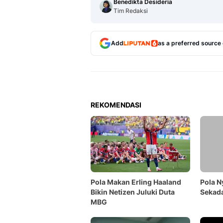
Benedikta Desideria
Tim Redaksi
Add
as a preferred source
REKOMENDASI
Pola Makan Erling Haaland
Pola N
Bikin Netizen Juluki Duta
Sekada
MBG