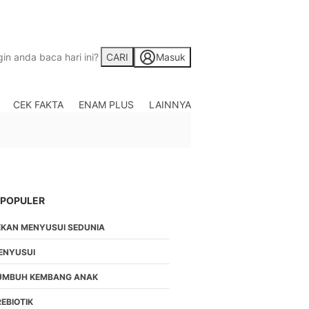
CARI
Masuk
CEK FAKTA
ENAM PLUS
LAINNYA
Saham
Berita Saham, Investas
Indonesia
Crypto
Berita Crypto Hari Ini
TV
 POPULER
Kumpulan Video Berita
EKAN MENYUSUI SEDUNIA
Liputan Berita Terkini
Foto
ENYUSUI
Galeri Photo Menarik B
UMBUH KEMBANG ANAK
Di Liputan6.com
Regional
EBIOTIK