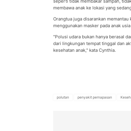
seperti tidak membakar sampah, tidak
membawa anak ke lokasi yang sedang
Orangtua juga disarankan memantau ku
menggunakan masker pada anak usia d
"Polusi udara bukan hanya berasal da
dari lingkungan tempat tinggal dan a
kesehatan anak," kata Cynthia.
polutan
penyakit pernapasan
Keseh