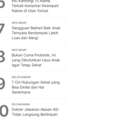
6
KKI Kantongi 10 Nama
Sport
Terkait Komentar Nirempati
Berita Bola Terkini, Ja
Nakes di Utas Yurizal
Klasemen, Hasil Liga
7
INFO SEHAT
Gangguan Bakteri Baik Anak
Ternyata Berdampak Lebih
Luas dari Alergi
8
INFO SEHAT
Bukan Cuma Probiotik, Ini
yang Dibutuhkan Usus Anak
agar Tetap Sehat
9
RELATIONSHIP
7 Ciri Hubungan Sehat yang
Bisa Dinilai dari Hal
Sederhana
10
IBU DAN ANAK
Dokter Jelaskan Alasan ASI
Tidak Langsung Berlimpah