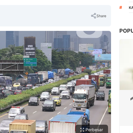
#
K
Share
POP
Copy Link
Perbesar