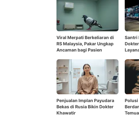
Viral Merpati Berkeliaran di
Santri
RS Malaysia, Pakar Ungkap
Dokter
Ancaman bagi Pasien
Layana
Penjualan Implan Payudara
Polusi
Bekas di Rusia Bikin Dokter
Berdam
Khawatir
Temua