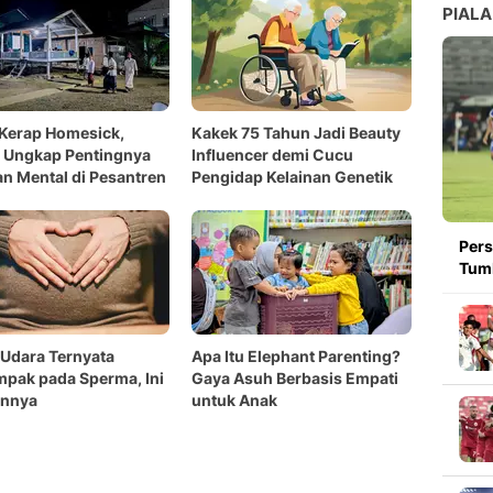
PIALA
 Kerap Homesick,
Kakek 75 Tahun Jadi Beauty
 Ungkap Pentingnya
Influencer demi Cucu
n Mental di Pesantren
Pengidap Kelainan Genetik
Pers
Tumb
 Udara Ternyata
Apa Itu Elephant Parenting?
pak pada Sperma, Ini
Gaya Asuh Berbasis Empati
nnya
untuk Anak