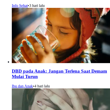
Info Sehat
•
3 hari lalu
DBD pada Anak: Jangan Terlena Saat Demam
Mulai Turun
Ibu dan Anak
•
4 hari lalu