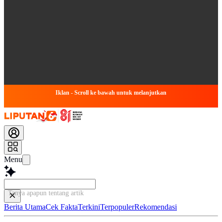
Iklan - Scroll ke bawah untuk melanjutkan
Menu
Tanya apapun tentang artikel ini...
Berita Utama
Cek Fakta
Terkini
Terpopuler
Rekomendasi