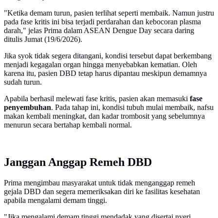
"Ketika demam turun, pasien terlihat seperti membaik. Namun justru
pada fase kritis ini bisa terjadi perdarahan dan kebocoran plasma
darah," jelas Prima dalam ASEAN Dengue Day secara daring
ditulis Jumat (19/6/2026).
Jika syok tidak segera ditangani, kondisi tersebut dapat berkembang
menjadi kegagalan organ hingga menyebabkan kematian. Oleh
karena itu, pasien DBD tetap harus dipantau meskipun demamnya
sudah turun.
Apabila berhasil melewati fase kritis, pasien akan memasuki
fase
penyembuhan
. Pada tahap ini, kondisi tubuh mulai membaik, nafsu
makan kembali meningkat, dan kadar trombosit yang sebelumnya
menurun secara bertahap kembali normal.
Janggan Anggap Remeh DBD
Prima mengimbau masyarakat untuk tidak menganggap remeh
gejala DBD dan segera memeriksakan diri ke fasilitas kesehatan
apabila mengalami demam tinggi.
"Jika mengalami demam tinggi mendadak yang disertai nyeri