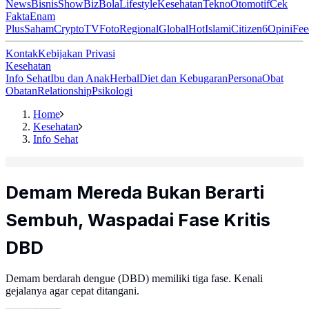
News
Bisnis
ShowBiz
Bola
Lifestyle
Kesehatan
Tekno
Otomotif
Cek
Fakta
Enam
Plus
Saham
Crypto
TV
Foto
Regional
Global
Hot
Islami
Citizen6
Opini
Fee
Kontak
Kebijakan Privasi
Kesehatan
Info Sehat
Ibu dan Anak
Herbal
Diet dan Kebugaran
Persona
Obat
Obatan
Relationship
Psikologi
Home
Kesehatan
Info Sehat
Demam Mereda Bukan Berarti
Sembuh, Waspadai Fase Kritis
DBD
Demam berdarah dengue (DBD) memiliki tiga fase. Kenali
gejalanya agar cepat ditangani.