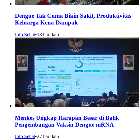
Dengue Tak Cuma Bikin Sakit, Produktivitas
Keluarga Kena Dampak
Info Sehat
•
18 hari lalu
Menkes Ungkap Harapan Besar di Balik
Pengembangan Vaksin Dengue mRNA
Info Sehat
•
27 hari lalu