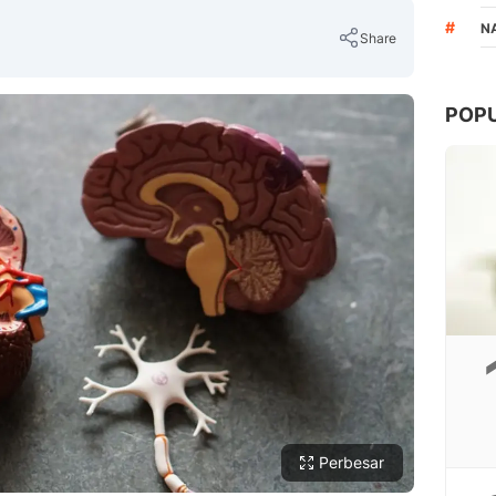
#
N
Share
POP
Copy Link
Perbesar