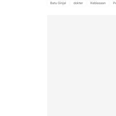
Batu Ginjal
dokter
Kebiasaan
P