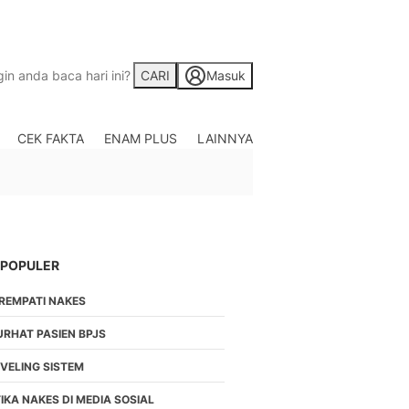
CARI
Masuk
CEK FAKTA
ENAM PLUS
LAINNYA
Saham
Berita Saham, Investas
Indonesia
Crypto
Berita Crypto Hari Ini
TV
 POPULER
Kumpulan Video Berita
IREMPATI NAKES
Liputan Berita Terkini
Foto
URHAT PASIEN BPJS
Galeri Photo Menarik B
EVELING SISTEM
Di Liputan6.com
Regional
IKA NAKES DI MEDIA SOSIAL