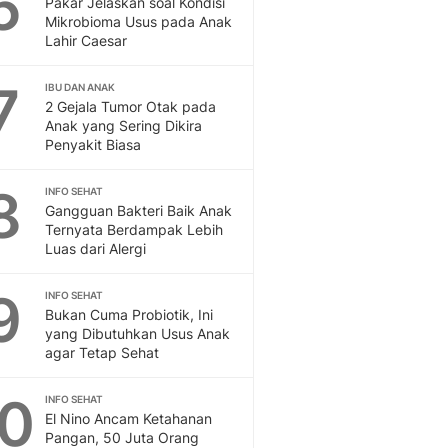
6
Pakar Jelaskan soal Kondisi
Sport
Mikrobioma Usus pada Anak
Berita Bola Terkini, Ja
Lahir Caesar
Klasemen, Hasil Liga
7
IBU DAN ANAK
2 Gejala Tumor Otak pada
Anak yang Sering Dikira
Penyakit Biasa
8
INFO SEHAT
Gangguan Bakteri Baik Anak
Ternyata Berdampak Lebih
Luas dari Alergi
9
INFO SEHAT
Bukan Cuma Probiotik, Ini
yang Dibutuhkan Usus Anak
agar Tetap Sehat
10
INFO SEHAT
El Nino Ancam Ketahanan
Pangan, 50 Juta Orang