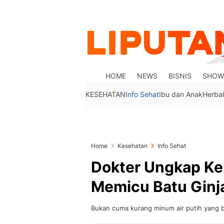
HOME
NEWS
BISNIS
SHOW
KESEHATAN
Info Sehat
Ibu dan Anak
Herbal
Home
Kesehatan
Info Sehat
Dokter Ungkap Ke
Memicu Batu Ginj
Bukan cuma kurang minum air putih yang b