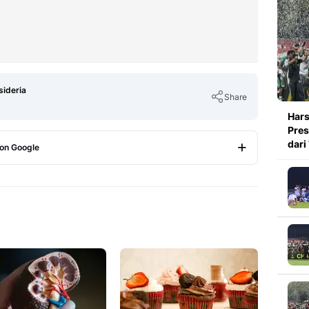
sideria
Share
Hars
Pres
dari
 on Google
Copy Link