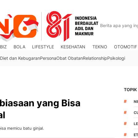
BIZ
BOLA
LIFESTYLE
KESEHATAN
TEKNO
OTOMOTIF
Diet dan Kebugaran
Persona
Obat Obatan
Relationship
Psikologi
TOPIK
biasaan yang Bisa
#
N
al
#
C
#
L
isa memicu batu ginjal.
#
ET