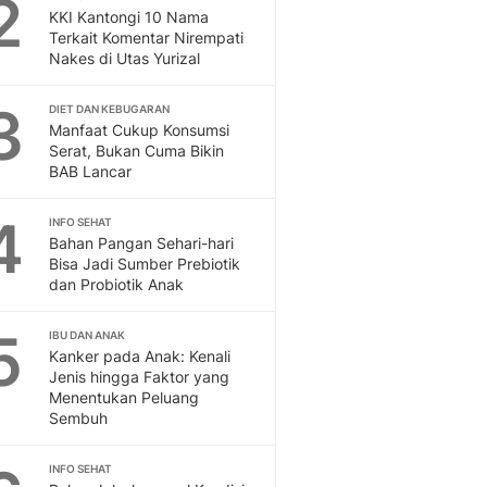
2
Feeds
KKI Kantongi 10 Nama
Terkait Komentar Nirempati
Feeds Liputan6: Kumpul
Nakes di Utas Yurizal
Terbaru Harian
Otosia
3
DIET DAN KEBUGARAN
Otosia
Manfaat Cukup Konsumsi
Spotlight
Serat, Bukan Cuma Bikin
Berita Terkini, Kabar Te
BAB Lancar
Dan Dunia - Liputan6.
English
4
INFO SEHAT
Exploring Knowledge, T
Bahan Pangan Sehari-hari
Bisa Jadi Sumber Prebiotik
En.Liputan6.com
dan Probiotik Anak
Disabilitas
Disabilitas Berita Terkini
5
IBU DAN ANAK
Harian, Berita Terbaru,
Kanker pada Anak: Kenali
Berita
Jenis hingga Faktor yang
Berita Hari Ini Politik,
Menentukan Peluang
Health
Sembuh
Kabar Berita Terbaru D
Diet, Herbal Terbaik
INFO SEHAT