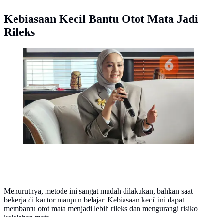
Kebiasaan Kecil Bantu Otot Mata Jadi
Rileks
Dokter Spesialis Mata Mayapada Eye Centre, dr.
Zoraya Ariefia Feranthy, Sp.M ungkap kebiasaan 20
detik bantu jaga penglihatan dan cegah mata lelah
digital (Foto: Aditya Eka Prawira/Liputan6.com)
Menurutnya, metode ini sangat mudah dilakukan, bahkan saat
bekerja di kantor maupun belajar. Kebiasaan kecil ini dapat
membantu otot mata menjadi lebih rileks dan mengurangi risiko