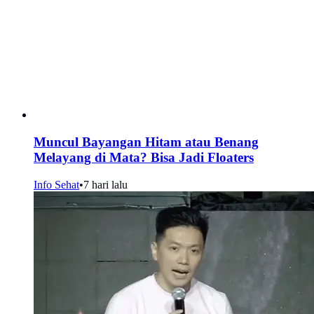
Muncul Bayangan Hitam atau Benang
Melayang di Mata? Bisa Jadi Floaters
Info Sehat
•
7 hari lalu