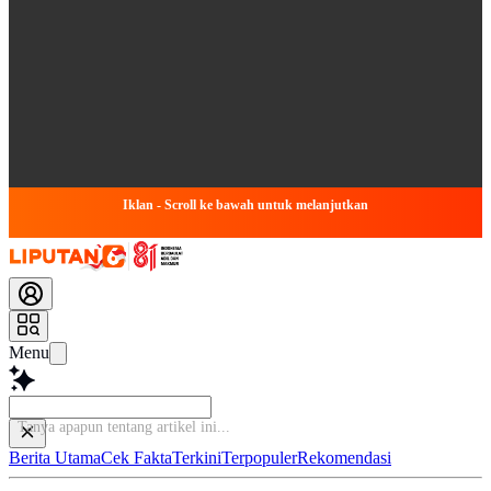
Iklan - Scroll ke bawah untuk melanjutkan
Menu
Tanya
Berita Utama
Cek Fakta
Terkini
Terpopuler
Rekomendasi