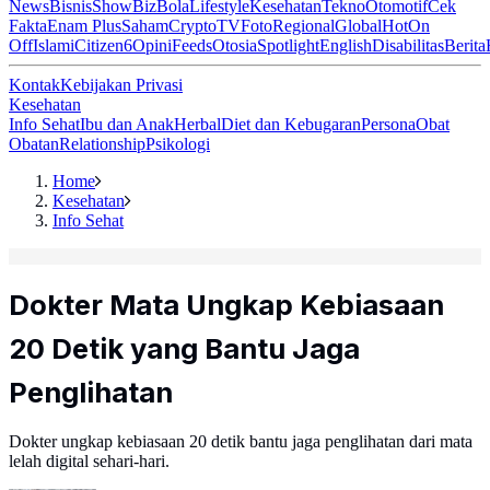
News
Bisnis
ShowBiz
Bola
Lifestyle
Kesehatan
Tekno
Otomotif
Cek
Fakta
Enam Plus
Saham
Crypto
TV
Foto
Regional
Global
Hot
On
Off
Islami
Citizen6
Opini
Feeds
Otosia
Spotlight
English
Disabilitas
Berita
Kontak
Kebijakan Privasi
Kesehatan
Info Sehat
Ibu dan Anak
Herbal
Diet dan Kebugaran
Persona
Obat
Obatan
Relationship
Psikologi
Home
Kesehatan
Info Sehat
Dokter Mata Ungkap Kebiasaan
20 Detik yang Bantu Jaga
Penglihatan
Dokter ungkap kebiasaan 20 detik bantu jaga penglihatan dari mata
lelah digital sehari-hari.