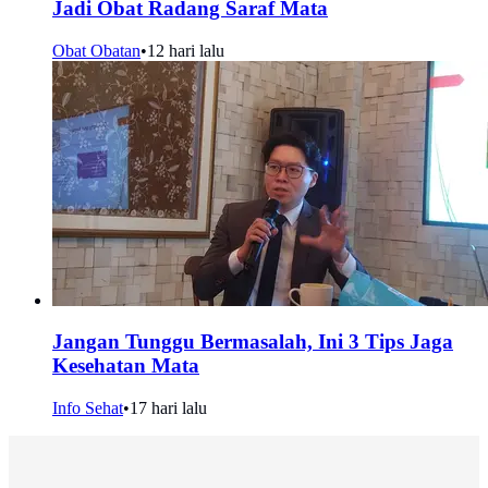
Jadi Obat Radang Saraf Mata
Obat Obatan
•
12 hari lalu
Jangan Tunggu Bermasalah, Ini 3 Tips Jaga
Kesehatan Mata
Info Sehat
•
17 hari lalu