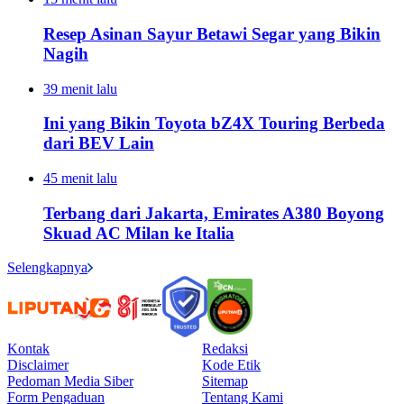
Resep Asinan Sayur Betawi Segar yang Bikin
Nagih
39 menit lalu
Ini yang Bikin Toyota bZ4X Touring Berbeda
dari BEV Lain
45 menit lalu
Terbang dari Jakarta, Emirates A380 Boyong
Skuad AC Milan ke Italia
Selengkapnya
Kontak
Redaksi
Disclaimer
Kode Etik
Pedoman Media Siber
Sitemap
Form Pengaduan
Tentang Kami