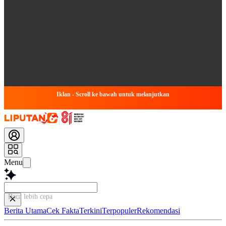
Iklan - Scroll ke bawah untuk melanjutkan
Menu
Baca lebih cepat...
Berita Utama
Cek Fakta
Terkini
Terpopuler
Rekomendasi