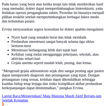
Pada kasus yang berat atau ketika terapi lain tidak memberikan hasil
yang memadai, dokter dapat mempertimbangkan histerektomi, yaitu
tindakan operasi pengangkatan rahim. Prosedur ini biasanya menjadi
pilihan terakhir setelah mempertimbangkan berbagai faktor medis
dan kebutuhan pasien.
Ervina menyarankan segera konsultasi ke dokter apabila mengalami:
Nyeri haid yang semakin berat dan tidak membaik
Perdarahan menstruasi sangat banyak selama tiga siklus
berturut-turut
Menstruasi berlangsung lebih dari tujuh hari
Keluhan yang mulai mengganggu pekerjaan, sekolah, atau
aktivitas sehari-hari
Gejala anemia seperti mudah lelah, pusing, dan lemas.
“Mengenali gejala adenomiosis sejak dini sangat penting agar pasien
dapat memperoleh diagnosis dan penanganan yang tepat. Dengan
penanganan yang sesuai, keluhan dapat dikendalikan sehingga
kualitas hidup tetap terjaga dan risiko komplikasi akibat perdarahan
berkepanjangan dapat diminimalkan,” pungkas Ervina.
Lanjut Baca:
Mengejutkan! Mata Manusia Masih Aktif Berjam-jam
Setelah Kematian