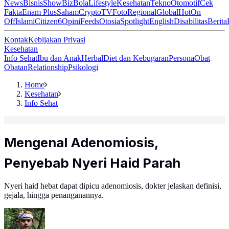
News
Bisnis
ShowBiz
Bola
Lifestyle
Kesehatan
Tekno
Otomotif
Cek
Fakta
Enam Plus
Saham
Crypto
TV
Foto
Regional
Global
Hot
On
Off
Islami
Citizen6
Opini
Feeds
Otosia
Spotlight
English
Disabilitas
Berita
Kontak
Kebijakan Privasi
Kesehatan
Info Sehat
Ibu dan Anak
Herbal
Diet dan Kebugaran
Persona
Obat
Obatan
Relationship
Psikologi
Home
Kesehatan
Info Sehat
Mengenal Adenomiosis,
Penyebab Nyeri Haid Parah
Nyeri haid hebat dapat dipicu adenomiosis, dokter jelaskan definisi,
gejala, hingga penanganannya.