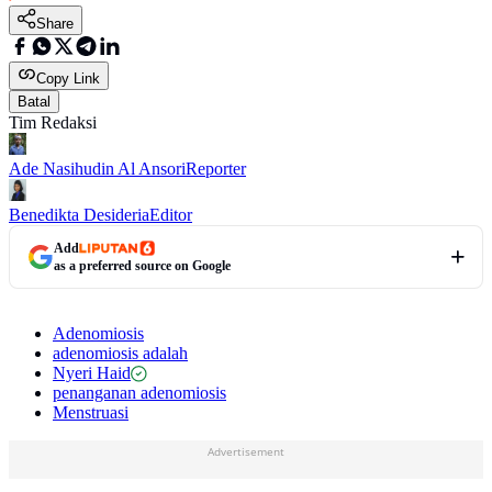
Share
Copy Link
Batal
Tim Redaksi
Ade Nasihudin Al Ansori
Reporter
Benedikta Desideria
Editor
Add
as a preferred source on Google
Adenomiosis
adenomiosis adalah
Nyeri Haid
penanganan adenomiosis
Menstruasi
Advertisement