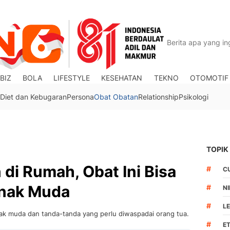
BIZ
BOLA
LIFESTYLE
KESEHATAN
TEKNO
OTOMOTIF
Diet dan Kebugaran
Persona
Obat Obatan
Relationship
Psikologi
TOPIK
di Rumah, Obat Ini Bisa
#
C
nak Muda
#
N
#
L
nak muda dan tanda-tanda yang perlu diwaspadai orang tua.
#
ET