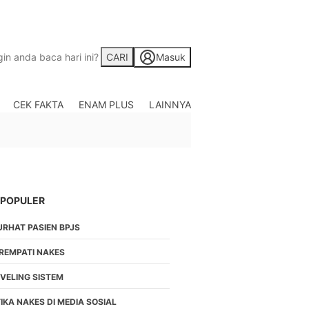
CARI
Masuk
CEK FAKTA
ENAM PLUS
LAINNYA
Saham
Berita Saham, Investas
Indonesia
Crypto
Berita Crypto Hari Ini
TV
 POPULER
Kumpulan Video Berita
URHAT PASIEN BPJS
Liputan Berita Terkini
Foto
IREMPATI NAKES
Galeri Photo Menarik B
EVELING SISTEM
Di Liputan6.com
Regional
IKA NAKES DI MEDIA SOSIAL