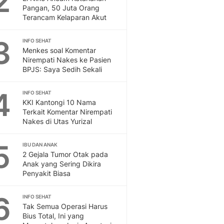
2
Feeds
Pangan, 50 Juta Orang
Terancam Kelaparan Akut
Feeds Liputan6: Kumpul
Terbaru Harian
3
INFO SEHAT
Otosia
Menkes soal Komentar
Otosia
Nirempati Nakes ke Pasien
Spotlight
BPJS: Saya Sedih Sekali
Berita Terkini, Kabar Te
Dan Dunia - Liputan6.
4
INFO SEHAT
English
KKI Kantongi 10 Nama
Exploring Knowledge, T
Terkait Komentar Nirempati
Nakes di Utas Yurizal
En.Liputan6.com
Disabilitas
5
Disabilitas Berita Terkini
IBU DAN ANAK
2 Gejala Tumor Otak pada
Harian, Berita Terbaru,
Anak yang Sering Dikira
Berita
Penyakit Biasa
Berita Hari Ini Politik,
Health
6
INFO SEHAT
Kabar Berita Terbaru D
Tak Semua Operasi Harus
Diet, Herbal Terbaik
Bius Total, Ini yang