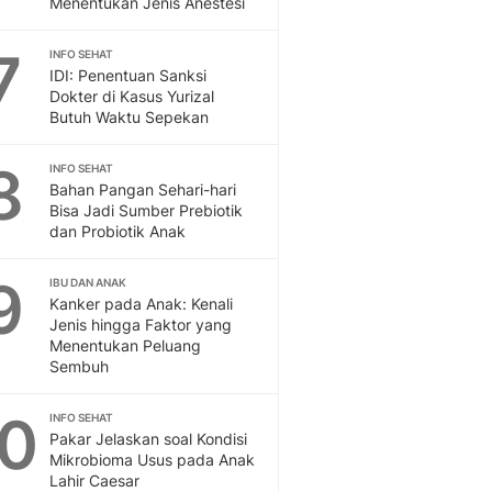
Menentukan Jenis Anestesi
Sport
Berita Bola Terkini, Ja
7
Klasemen, Hasil Liga
INFO SEHAT
IDI: Penentuan Sanksi
Dokter di Kasus Yurizal
Butuh Waktu Sepekan
8
INFO SEHAT
Bahan Pangan Sehari-hari
Bisa Jadi Sumber Prebiotik
dan Probiotik Anak
9
IBU DAN ANAK
Kanker pada Anak: Kenali
Jenis hingga Faktor yang
Menentukan Peluang
Sembuh
10
INFO SEHAT
Pakar Jelaskan soal Kondisi
Mikrobioma Usus pada Anak
Lahir Caesar