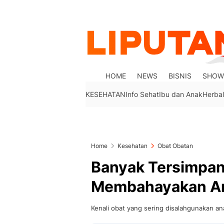
HOME
NEWS
BISNIS
SHOW
KESEHATAN
Info Sehat
Ibu dan Anak
Herbal
Home
Kesehatan
Obat Obatan
Banyak Tersimpan 
Membahayakan A
Kenali obat yang sering disalahgunakan a