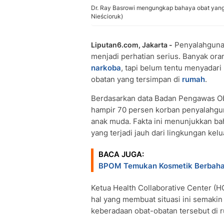
Dr. Ray Basrowi mengungkap bahaya obat yang 
Nieścioruk)
Penyalahgun
Liputan6.com, Jakarta -
menjadi perhatian serius. Banyak o
narkoba
, tapi belum tentu menyadari
obatan yang tersimpan di
rumah
.
Berdasarkan data Badan Pengawas Ob
hampir 70 persen korban penyalahgun
anak muda. Fakta ini menunjukkan ba
yang terjadi jauh dari lingkungan kel
BACA JUGA:
BPOM Temukan Kosmetik Berbahay
Ketua Health Collaborative Center (H
hal yang membuat situasi ini semakin
keberadaan obat-obatan tersebut di 