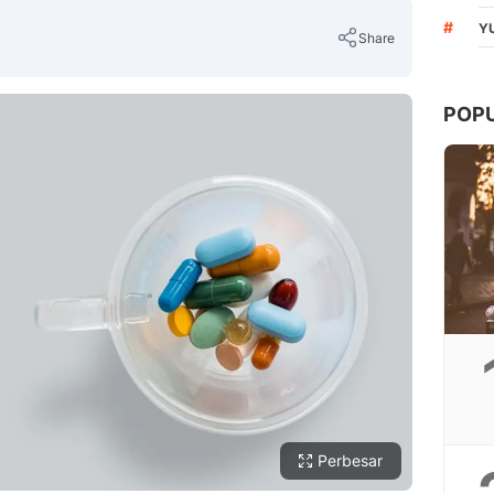
#
Y
Share
POP
Copy Link
Perbesar