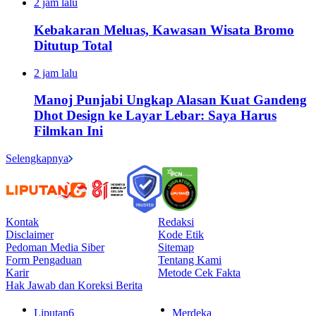
2 jam lalu
Kebakaran Meluas, Kawasan Wisata Bromo
Ditutup Total
2 jam lalu
Manoj Punjabi Ungkap Alasan Kuat Gandeng
Dhot Design ke Layar Lebar: Saya Harus
Filmkan Ini
Selengkapnya
Kontak
Redaksi
Disclaimer
Kode Etik
Pedoman Media Siber
Sitemap
Form Pengaduan
Tentang Kami
Karir
Metode Cek Fakta
Hak Jawab dan Koreksi Berita
Liputan6
Merdeka