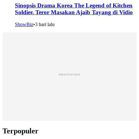
Sinopsis Drama Korea The Legend of Kitchen
Soldier, Teror Masakan Ajaib Tayang di Vidio
ShowBiz
•
3 hari lalu
Advertisement
Terpopuler