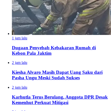
1 jam lalu
Dugaan Penyebab Kebakaran Rumah di
Kebon Pala Jaktim
2 jam lalu
Kiesha Alvaro Masih Dapat Uang Saku dari
Pasha Ungu Meski Sudah Sukses
2 jam lalu
Karhutla Terus Berulang, Anggota DPR Desak
Kemenhut Perkuat Mitigasi