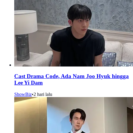
Cast Drama Code, Ada Nam Joo Hyuk hingga
Lee Yi Dam
ShowBiz
•
2 hari lalu