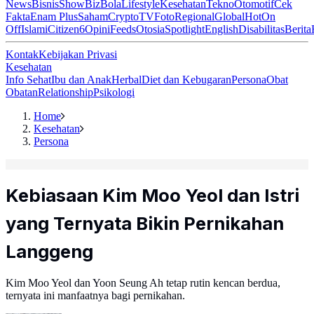
News
Bisnis
ShowBiz
Bola
Lifestyle
Kesehatan
Tekno
Otomotif
Cek
Fakta
Enam Plus
Saham
Crypto
TV
Foto
Regional
Global
Hot
On
Off
Islami
Citizen6
Opini
Feeds
Otosia
Spotlight
English
Disabilitas
Berita
Kontak
Kebijakan Privasi
Kesehatan
Info Sehat
Ibu dan Anak
Herbal
Diet dan Kebugaran
Persona
Obat
Obatan
Relationship
Psikologi
Home
Kesehatan
Persona
Kebiasaan Kim Moo Yeol dan Istri
yang Ternyata Bikin Pernikahan
Langgeng
Kim Moo Yeol dan Yoon Seung Ah tetap rutin kencan berdua,
ternyata ini manfaatnya bagi pernikahan.