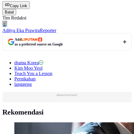
Copy Link
Batal
Tim Redaksi
Aditya Eka Prawira
Reporter
Add
as a preferred source on Google
drama Korea
Kim Moo Yeol
Teach You a Lesson
Pernikahan
langgeng
Advertisement
Rekomendasi