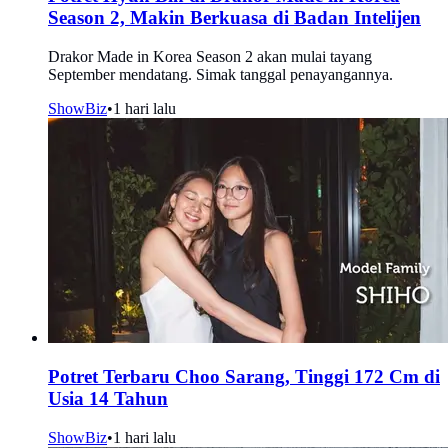
Season 2, Makin Berkuasa di Badan Intelijen
Drakor Made in Korea Season 2 akan mulai tayang
September mendatang. Simak tanggal penayangannya.
ShowBiz
•
1 hari lalu
Potret Terbaru Choo Sarang, Tinggi 172 Cm di
Usia 14 Tahun
ShowBiz
•
1 hari lalu