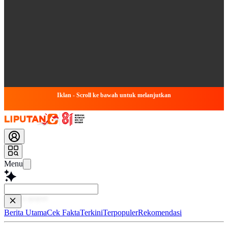
Iklan - Scroll ke bawah untuk melanjutkan
Menu
Baca lebi
Berita Utama
Cek Fakta
Terkini
Terpopuler
Rekomendasi