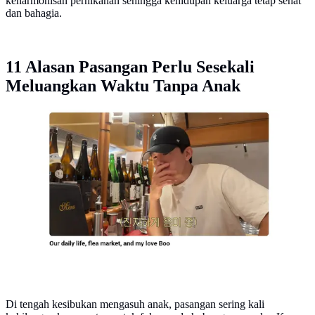
keharmonisan pernikahan sehingga kehidupan keluarga tetap sehat
dan bahagia.
11 Alasan Pasangan Perlu Sesekali
Meluangkan Waktu Tanpa Anak
Kim Moo Yeol dan Yoon Seung Ah membuktikan
pentingnya waktu berdua demi rumah tangga harmonis.
(Foto: Tangkapan Layar youtube.com/@doflwl)
Di tengah kesibukan mengasuh anak, pasangan sering kali