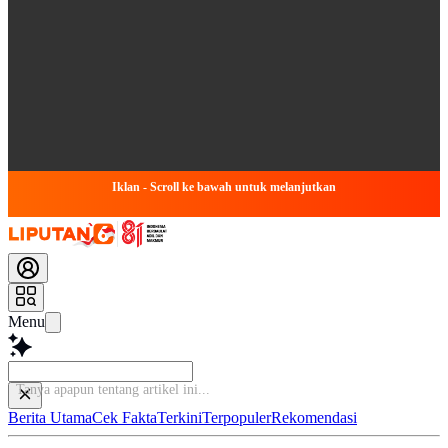
Iklan - Scroll ke bawah untuk melanjutkan
Menu
Tanya apapun tenta
Berita Utama
Cek Fakta
Terkini
Terpopuler
Rekomendasi