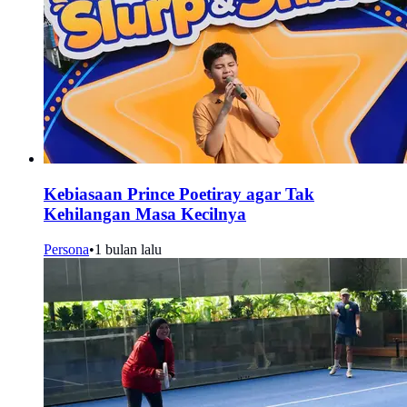
Kebiasaan Prince Poetiray agar Tak
Kehilangan Masa Kecilnya
Persona
•
1 bulan lalu