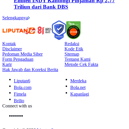
Emiten INDY Kantongi Pinjaman Rp 2,77
Triliun dari Bank DBS
Selengkapnya
Kontak
Redaksi
Disclaimer
Kode Etik
Pedoman Media Siber
Sitemap
Form Pengaduan
Tentang Kami
Karir
Metode Cek Fakta
Hak Jawab dan Koreksi Berita
Liputan6
Merdeka
Bola.com
Bola.net
Fimela
Kapanlagi
Brilio
Connect with us