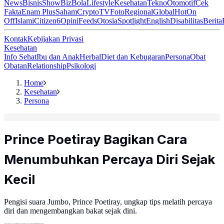
News
Bisnis
ShowBiz
Bola
Lifestyle
Kesehatan
Tekno
Otomotif
Cek
Fakta
Enam Plus
Saham
Crypto
TV
Foto
Regional
Global
Hot
On
Off
Islami
Citizen6
Opini
Feeds
Otosia
Spotlight
English
Disabilitas
Berita
Kontak
Kebijakan Privasi
Kesehatan
Info Sehat
Ibu dan Anak
Herbal
Diet dan Kebugaran
Persona
Obat
Obatan
Relationship
Psikologi
Home
Kesehatan
Persona
Prince Poetiray Bagikan Cara
Menumbuhkan Percaya Diri Sejak
Kecil
Pengisi suara Jumbo, Prince Poetiray, ungkap tips melatih percaya
diri dan mengembangkan bakat sejak dini.