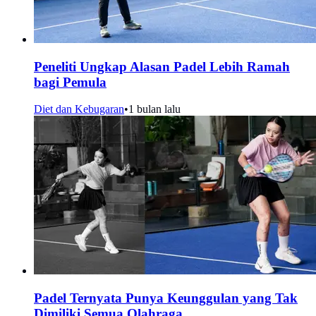
Peneliti Ungkap Alasan Padel Lebih Ramah
bagi Pemula
Diet dan Kebugaran
•
1 bulan lalu
Padel Ternyata Punya Keunggulan yang Tak
Dimiliki Semua Olahraga