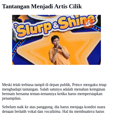
Tantangan Menjadi Artis Cilik
Begini cara Prince Poetiray melatih percaya diri agar
berani menunjukkan bakat di depan banyak orang.
(Foto: Aditya Eka Prawira/Liputan6.com)
Meski telah terbiasa tampil di depan publik, Prince mengaku tetap
menghadapi tantangan. Salah satunya adalah menahan keinginan
bermain bersama teman-temannya ketika harus mempersiapkan
penampilan.
Sebelum naik ke atas panggung, dia harus menjaga kondisi suara
dengan berlatih vokal dan
vocalizing
. Hal itu membuatnya harus