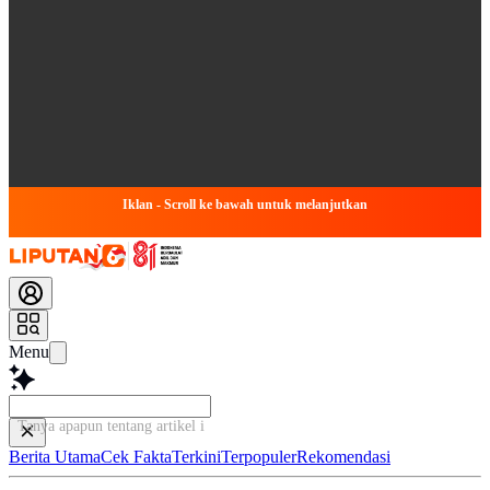
Iklan - Scroll ke bawah untuk melanjutkan
Menu
Tanya apapun tentang artikel ini...
Berita Utama
Cek Fakta
Terkini
Terpopuler
Rekomendasi