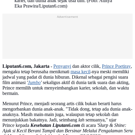
karier, dan dunia anak sejak usia dini. (Foto: Aditya
Eka Prawira/Liputan6.com)
Advertisement
Liputan6.com, Jakarta -
Penyanyi
dan aktor cilik,
Prince Poetiray
,
mengaku tetap berusaha menikmati
masa kecil
-nya meski memiliki
jadwal yang padat di dunia hiburan. Dikenal sebagai pengisi suara
film animasi
'
Jumbo
'
sekaligus aktif di dunia tarik suara dan akting,
Prince memilih untuk menyeimbangkan karier, sekolah, dan waktu
bermain.
Menurut Prince, menjadi seorang artis cilik bukan berarti harus
mengorbankan dunia anak-anak. "Tidak dong, tetap ada dunia anak-
anaknya. Masih main-main juga, walaupun tetap sekolah dan
menunjukkan bakatnya. Jadi, seimbang
lah
semuanya," ujar
Prince kepada
Kesehatan Liputan6.com
di acara
'Slurp & Shine:
Ajak si Kecil Berani Tampil dan Bersinar Melalui Pengalaman Seru