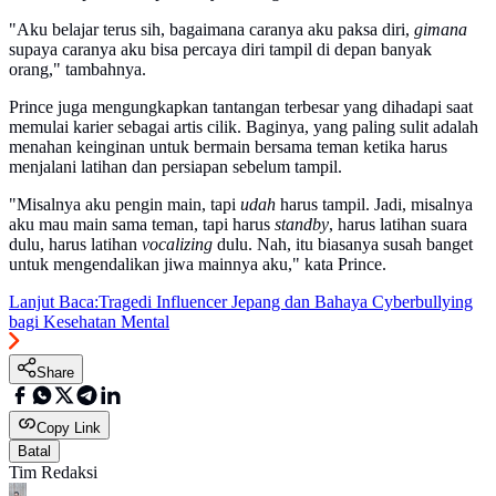
"Aku belajar terus sih, bagaimana caranya aku paksa diri,
gimana
supaya caranya aku bisa percaya diri tampil di depan banyak
orang," tambahnya.
Prince juga mengungkapkan tantangan terbesar yang dihadapi saat
memulai karier sebagai artis cilik. Baginya, yang paling sulit adalah
menahan keinginan untuk bermain bersama teman ketika harus
menjalani latihan dan persiapan sebelum tampil.
"Misalnya aku pengin main, tapi
udah
harus tampil. Jadi, misalnya
aku mau main sama teman, tapi harus
standby
, harus latihan suara
dulu, harus latihan
vocalizing
dulu. Nah, itu biasanya susah banget
untuk mengendalikan jiwa mainnya aku," kata Prince.
Lanjut Baca:
Tragedi Influencer Jepang dan Bahaya Cyberbullying
bagi Kesehatan Mental
Share
Copy Link
Batal
Tim Redaksi