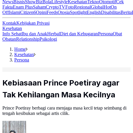
News
Bisnis
ShowBiz
Bola
Lifestyle
Kesehatan
Tekno
Otomotif
Cek
Fakta
Enam Plus
Saham
Crypto
TV
Foto
Regional
Global
Hot
On
Off
Islami
Citizen6
Opini
Feeds
Otosia
Spotlight
English
Disabilitas
Berita
Kontak
Kebijakan Privasi
Kesehatan
Info Sehat
Ibu dan Anak
Herbal
Diet dan Kebugaran
Persona
Obat
Obatan
Relationship
Psikologi
Home
Kesehatan
Persona
Kebiasaan Prince Poetiray agar
Tak Kehilangan Masa Kecilnya
Prince Poetiray berbagi cara menjaga masa kecil tetap seimbang di
tengah kesibukan sebagai artis cilik.