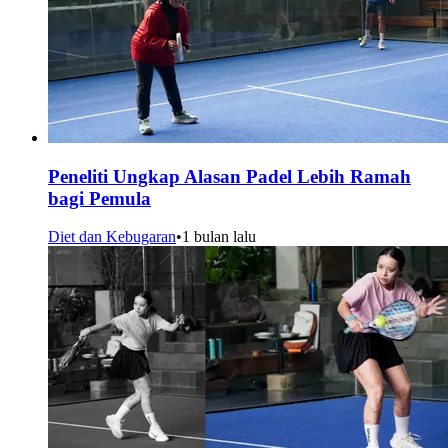
Peneliti Ungkap Alasan Padel Lebih Ramah
bagi Pemula
Diet dan Kebugaran
•
1 bulan lalu