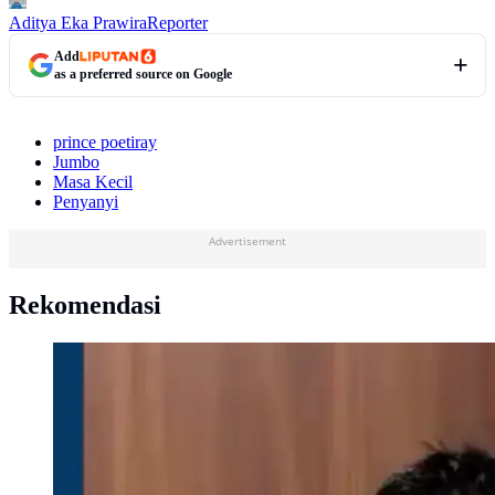
Aditya Eka Prawira
Reporter
Add
as a preferred source on Google
prince poetiray
Jumbo
Masa Kecil
Penyanyi
Advertisement
Rekomendasi