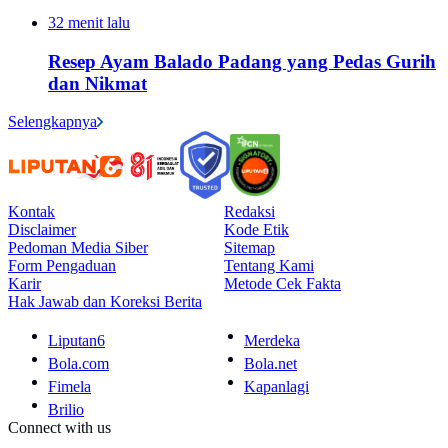
32 menit lalu
Resep Ayam Balado Padang yang Pedas Gurih
dan Nikmat
Selengkapnya
Kontak
Redaksi
Disclaimer
Kode Etik
Pedoman Media Siber
Sitemap
Form Pengaduan
Tentang Kami
Karir
Metode Cek Fakta
Hak Jawab dan Koreksi Berita
Liputan6
Merdeka
Bola.com
Bola.net
Fimela
Kapanlagi
Brilio
Connect with us