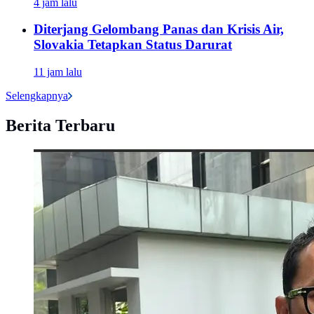
4 jam lalu
Diterjang Gelombang Panas dan Krisis Air,
Slovakia Tetapkan Status Darurat
11 jam lalu
Selengkapnya
Berita Terbaru