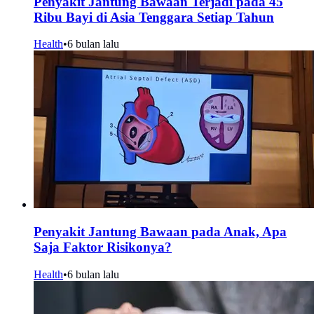
Penyakit Jantung Bawaan Terjadi pada 45
Ribu Bayi di Asia Tenggara Setiap Tahun
Health
•
6 bulan lalu
Penyakit Jantung Bawaan pada Anak, Apa
Saja Faktor Risikonya?
Health
•
6 bulan lalu