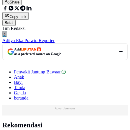
Share
Copy Link
Batal
Tim Redaksi
Aditya Eka Prawira
Reporter
Add
as a preferred source on Google
Penyakit Jantung Bawaan
Anak
Bayi
Tanda
Gejala
beranda
Advertisement
Rekomendasi