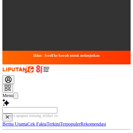
Iklan - Scroll ke bawah untuk melanjutkan
Menu
Tanya apapun tentang artikel ini...
Berita Utama
Cek Fakta
Terkini
Terpopuler
Rekomendasi