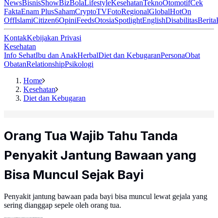
News
Bisnis
ShowBiz
Bola
Lifestyle
Kesehatan
Tekno
Otomotif
Cek
Fakta
Enam Plus
Saham
Crypto
TV
Foto
Regional
Global
Hot
On
Off
Islami
Citizen6
Opini
Feeds
Otosia
Spotlight
English
Disabilitas
Berita
Kontak
Kebijakan Privasi
Kesehatan
Info Sehat
Ibu dan Anak
Herbal
Diet dan Kebugaran
Persona
Obat
Obatan
Relationship
Psikologi
Home
Kesehatan
Diet dan Kebugaran
Orang Tua Wajib Tahu Tanda
Penyakit Jantung Bawaan yang
Bisa Muncul Sejak Bayi
Penyakit jantung bawaan pada bayi bisa muncul lewat gejala yang
sering dianggap sepele oleh orang tua.