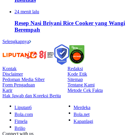
24 menit lalu
Resep Nasi Briyani Rice Cooker yang Wangi
Berempah
Selengkapnya
Kontak
Redaksi
Disclaimer
Kode Etik
Pedoman Media Siber
Sitemap
Form Pengaduan
Tentang Kami
Karir
Metode Cek Fakta
Hak Jawab dan Koreksi Berita
Liputan6
Merdeka
Bola.com
Bola.net
Fimela
Kapanlagi
Brilio
Connect with us