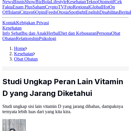
News
Bisnis
ShowBiz
Bola
Lifestyle
Kesehatan
Tekno
Otomotif
Cek
Fakta
Enam Plus
Saham
Crypto
TV
Foto
Regional
Global
Hot
On
Off
Islami
Citizen6
Opini
Feeds
Otosia
Spotlight
English
Disabilitas
Berita
Kontak
Kebijakan Privasi
Kesehatan
Info Sehat
Ibu dan Anak
Herbal
Diet dan Kebugaran
Persona
Obat
Obatan
Relationship
Psikologi
Home
Kesehatan
Obat Obatan
Studi Ungkap Peran Lain Vitamin
D yang Jarang Diketahui
Studi ungkap sisi lain vitamin D yang jarang dibahas, dampaknya
ternyata lebih luas dari yang kita kira.