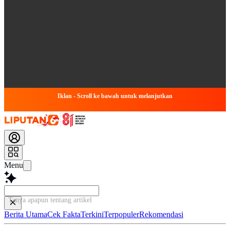
Iklan - Scroll ke bawah untuk melanjutkan
Menu
Tanya apapun tentang artikel ini...
Berita Utama
Cek Fakta
Terkini
Terpopuler
Rekomendasi