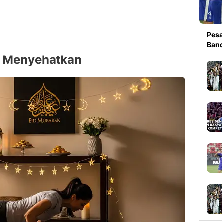
Pesa
Band
g Menyehatkan