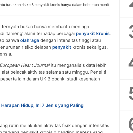
antu turunkan risiko 8 penyakit kronis hanya dalam beberapa menit
k
ternyata bukan hanya membantu menjaga
adi 'tameng' alami terhadap berbagai
penyakit kronis
.
kap bahwa
olahraga
dengan intensitas tinggi atau
enurunan risiko delapan
penyakit
kronis sekaligus,
ensia.
European Heart Journal
itu menganalisis data lebih
lat pelacak aktivitas selama satu minggu. Peneliti
peserta lain dalam UK Biobank, studi kesehatan
arapan Hidup, Ini 7 Jenis yang Paling
g rutin melakukan aktivitas fisik dengan intensitas
dah terkena penyakit kronis dibanding mereka yang