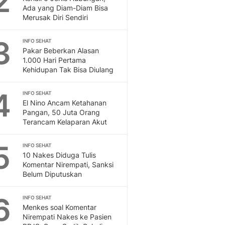
2
Feeds
Ada yang Diam-Diam Bisa
Merusak Diri Sendiri
Feeds Liputan6: Kumpul
Terbaru Harian
3
INFO SEHAT
Otosia
Pakar Beberkan Alasan
Otosia
1.000 Hari Pertama
Spotlight
Kehidupan Tak Bisa Diulang
Berita Terkini, Kabar Te
Dan Dunia - Liputan6.
4
INFO SEHAT
English
El Nino Ancam Ketahanan
Exploring Knowledge, T
Pangan, 50 Juta Orang
Terancam Kelaparan Akut
En.Liputan6.com
Disabilitas
5
Disabilitas Berita Terkini
INFO SEHAT
10 Nakes Diduga Tulis
Harian, Berita Terbaru,
Komentar Nirempati, Sanksi
Berita
Belum Diputuskan
Berita Hari Ini Politik,
Health
6
INFO SEHAT
Kabar Berita Terbaru D
Menkes soal Komentar
Diet, Herbal Terbaik
Nirempati Nakes ke Pasien