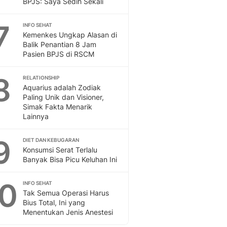
BPJS: Saya Sedih Sekali
Sport
Berita Bola Terkini, Ja
7
Klasemen, Hasil Liga
INFO SEHAT
Kemenkes Ungkap Alasan di
Balik Penantian 8 Jam
Pasien BPJS di RSCM
8
RELATIONSHIP
Aquarius adalah Zodiak
Paling Unik dan Visioner,
Simak Fakta Menarik
Lainnya
9
DIET DAN KEBUGARAN
Konsumsi Serat Terlalu
Banyak Bisa Picu Keluhan Ini
10
INFO SEHAT
Tak Semua Operasi Harus
Bius Total, Ini yang
Menentukan Jenis Anestesi