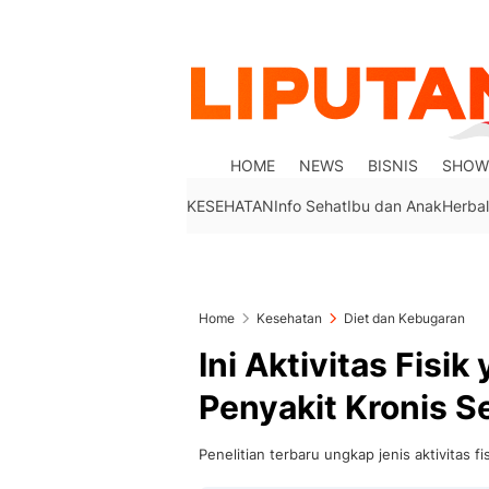
HOME
NEWS
BISNIS
SHOW
KESEHATAN
Info Sehat
Ibu dan Anak
Herbal
Home
Kesehatan
Diet dan Kebugaran
Ini Aktivitas Fisi
Penyakit Kronis S
Penelitian terbaru ungkap jenis aktivitas f