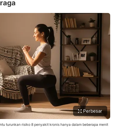
hraga
Perbesar
antu turunkan risiko 8 penyakit kronis hanya dalam beberapa menit