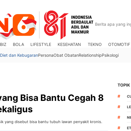
BIZ
BOLA
LIFESTYLE
KESEHATAN
TEKNO
OTOMOTIF
Diet dan Kebugaran
Persona
Obat Obatan
Relationship
Psikologi
TOPIK
k yang Bisa Bantu Cegah 8
#
C
ekaligus
#
L
#
N
isik yang disebut bisa bantu tubuh lawan penyakit kronis.
#
ET