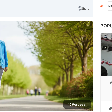
#
N
Share
POP
Copy Link
Perbesar