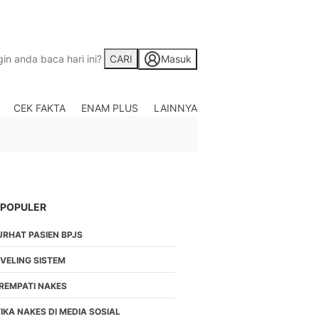
CARI
Masuk
CEK FAKTA
ENAM PLUS
LAINNYA
Saham
Berita Saham, Investas
Indonesia
Crypto
Berita Crypto Hari Ini
TV
 POPULER
Kumpulan Video Berita
URHAT PASIEN BPJS
Liputan Berita Terkini
Foto
EVELING SISTEM
Galeri Photo Menarik B
IREMPATI NAKES
Di Liputan6.com
Regional
IKA NAKES DI MEDIA SOSIAL