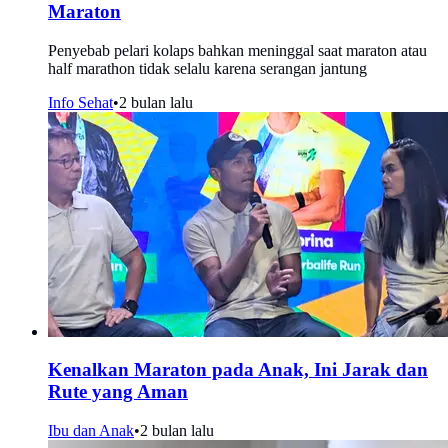
Maraton
Penyebab pelari kolaps bahkan meninggal saat maraton atau
half marathon tidak selalu karena serangan jantung
Info Sehat
•
2 bulan lalu
Kenalkan Maraton pada Anak, Ini Jarak dan
Rute yang Aman
Ibu dan Anak
•
2 bulan lalu