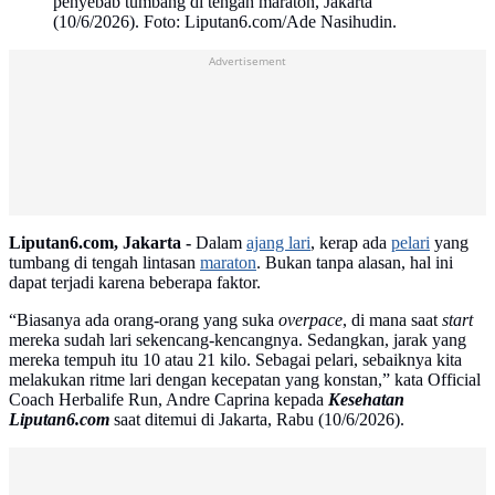
penyebab tumbang di tengah maraton, Jakarta
(10/6/2026). Foto: Liputan6.com/Ade Nasihudin.
Advertisement
Liputan6.com, Jakarta -
Dalam
ajang lari
, kerap ada
pelari
yang
tumbang di tengah lintasan
maraton
. Bukan tanpa alasan, hal ini
dapat terjadi karena beberapa faktor.
“Biasanya ada orang-orang yang suka
overpace
, di mana saat
start
mereka sudah lari sekencang-kencangnya. Sedangkan, jarak yang
mereka tempuh itu 10 atau 21 kilo. Sebagai pelari, sebaiknya kita
melakukan ritme lari dengan kecepatan yang konstan,” kata Official
Coach Herbalife Run, Andre Caprina kepada
Kesehatan
Liputan6.com
saat ditemui di Jakarta, Rabu (10/6/2026).