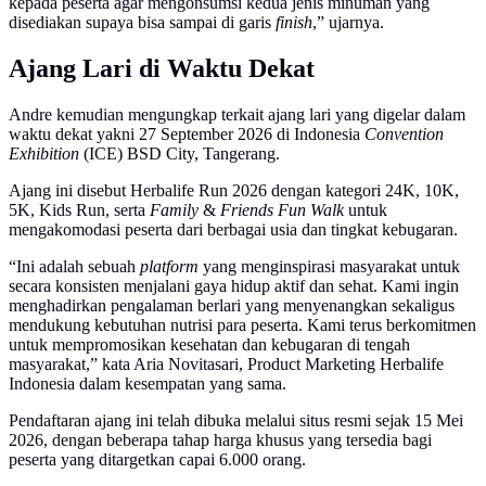
kepada peserta agar mengonsumsi kedua jenis minuman yang
disediakan supaya bisa sampai di garis
finish
,” ujarnya.
Ajang Lari di Waktu Dekat
Andre kemudian mengungkap terkait ajang lari yang digelar dalam
waktu dekat yakni 27 September 2026 di Indonesia
Convention
Exhibition
(ICE) BSD City, Tangerang.
Ajang ini disebut Herbalife Run 2026 dengan kategori 24K, 10K,
5K, Kids Run, serta
Family
&
Friends Fun Walk
untuk
mengakomodasi peserta dari berbagai usia dan tingkat kebugaran.
“Ini adalah sebuah
platform
yang menginspirasi masyarakat untuk
secara konsisten menjalani gaya hidup aktif dan sehat. Kami ingin
menghadirkan pengalaman berlari yang menyenangkan sekaligus
mendukung kebutuhan nutrisi para peserta. Kami terus berkomitmen
untuk mempromosikan kesehatan dan kebugaran di tengah
masyarakat,” kata Aria Novitasari, Product Marketing Herbalife
Indonesia dalam kesempatan yang sama.
Pendaftaran ajang ini telah dibuka melalui situs resmi sejak 15 Mei
2026, dengan beberapa tahap harga khusus yang tersedia bagi
peserta yang ditargetkan capai 6.000 orang.