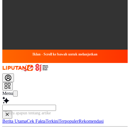
Iklan - Scroll ke bawah untuk melanjutkan
Menu
Tanya apapun tentang artikel ini...
Berita Utama
Cek Fakta
Terkini
Terpopuler
Rekomendasi