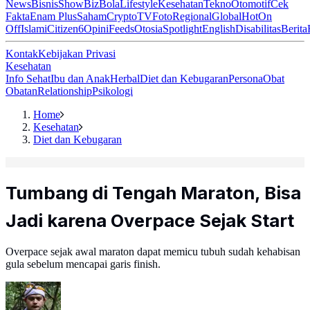
News
Bisnis
ShowBiz
Bola
Lifestyle
Kesehatan
Tekno
Otomotif
Cek
Fakta
Enam Plus
Saham
Crypto
TV
Foto
Regional
Global
Hot
On
Off
Islami
Citizen6
Opini
Feeds
Otosia
Spotlight
English
Disabilitas
Berita
Kontak
Kebijakan Privasi
Kesehatan
Info Sehat
Ibu dan Anak
Herbal
Diet dan Kebugaran
Persona
Obat
Obatan
Relationship
Psikologi
Home
Kesehatan
Diet dan Kebugaran
Tumbang di Tengah Maraton, Bisa
Jadi karena Overpace Sejak Start
Overpace sejak awal maraton dapat memicu tubuh sudah kehabisan
gula sebelum mencapai garis finish.