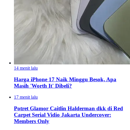
14 menit lalu
Harga iPhone 17 Naik Minggu Besok, Apa
Masih 'Worth It' Dibeli?
17 menit lalu
Potret Glamor Caitlin Halderman dkk di Red
Carpet Serial Vidio Jakarta Undercover:
Members Only