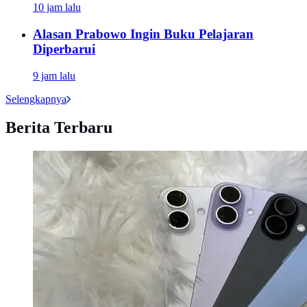
10 jam lalu
Alasan Prabowo Ingin Buku Pelajaran
Diperbarui
9 jam lalu
Selengkapnya
Berita Terbaru