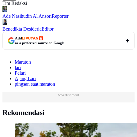
Tim Redaksi
Ade Nasihudin Al Ansori
Reporter
Benedikta Desideria
Editor
Add
as a preferred source on Google
Maraton
lari
Pelari
Ajang Lari
pingsan saat maraton
Advertisement
Rekomendasi