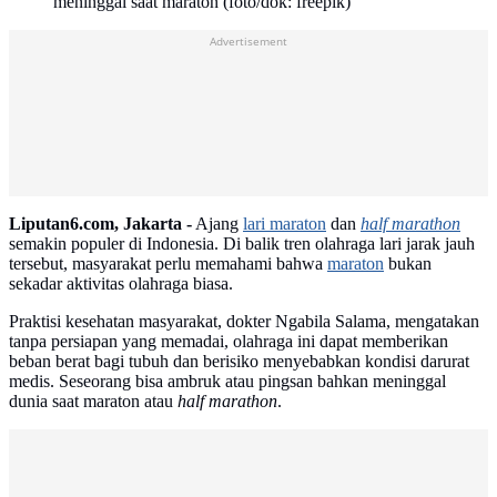
meninggal saat maraton (foto/dok: freepik)
Advertisement
Liputan6.com, Jakarta -
Ajang
lari maraton
dan
half marathon
semakin populer di Indonesia. Di balik tren olahraga lari jarak jauh
tersebut, masyarakat perlu memahami bahwa
maraton
bukan
sekadar aktivitas olahraga biasa.
Praktisi kesehatan masyarakat, dokter Ngabila Salama, mengatakan
tanpa persiapan yang memadai, olahraga ini dapat memberikan
beban berat bagi tubuh dan berisiko menyebabkan kondisi darurat
medis. Seseorang bisa ambruk atau pingsan bahkan meninggal
dunia saat maraton atau
half marathon
.