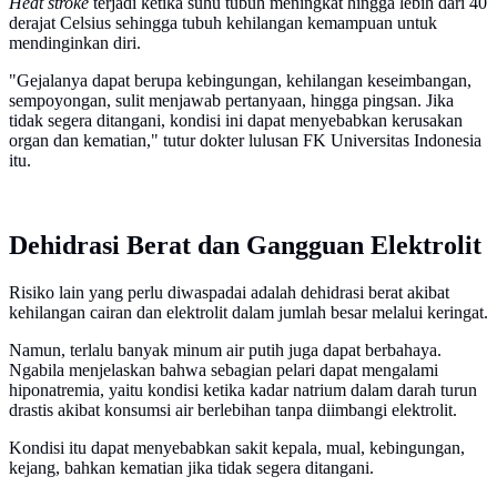
Heat stroke
terjadi ketika suhu tubuh meningkat hingga lebih dari 40
derajat Celsius sehingga tubuh kehilangan kemampuan untuk
mendinginkan diri.
"Gejalanya dapat berupa kebingungan, kehilangan keseimbangan,
sempoyongan, sulit menjawab pertanyaan, hingga pingsan. Jika
tidak segera ditangani, kondisi ini dapat menyebabkan kerusakan
organ dan kematian," tutur dokter lulusan FK Universitas Indonesia
itu.
Dehidrasi Berat dan Gangguan Elektrolit
Risiko lain yang perlu diwaspadai adalah dehidrasi berat akibat
kehilangan cairan dan elektrolit dalam jumlah besar melalui keringat.
Namun, terlalu banyak minum air putih juga dapat berbahaya.
Ngabila menjelaskan bahwa sebagian pelari dapat mengalami
hiponatremia, yaitu kondisi ketika kadar natrium dalam darah turun
drastis akibat konsumsi air berlebihan tanpa diimbangi elektrolit.
Kondisi itu dapat menyebabkan sakit kepala, mual, kebingungan,
kejang, bahkan kematian jika tidak segera ditangani.