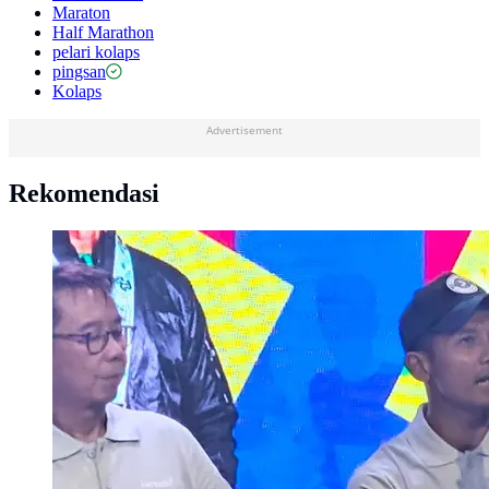
Maraton
Half Marathon
pelari kolaps
pingsan
Kolaps
Advertisement
Rekomendasi