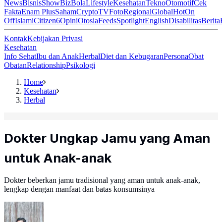
News
Bisnis
ShowBiz
Bola
Lifestyle
Kesehatan
Tekno
Otomotif
Cek
Fakta
Enam Plus
Saham
Crypto
TV
Foto
Regional
Global
Hot
On
Off
Islami
Citizen6
Opini
Otosia
Feeds
Spotlight
English
Disabilitas
Berita
Kontak
Kebijakan Privasi
Kesehatan
Info Sehat
Ibu dan Anak
Herbal
Diet dan Kebugaran
Persona
Obat
Obatan
Relationship
Psikologi
Home
Kesehatan
Herbal
Dokter Ungkap Jamu yang Aman
untuk Anak-anak
Dokter beberkan jamu tradisional yang aman untuk anak-anak,
lengkap dengan manfaat dan batas konsumsinya