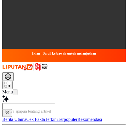
Iklan - Scroll ke bawah untuk melanjutkan
Menu
Tanya apapun tentang artikel ini...
Berita Utama
Cek Fakta
Terkini
Terpopuler
Rekomendasi