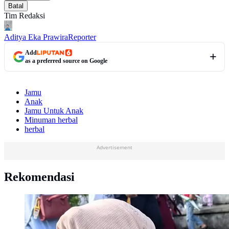
Batal
Tim Redaksi
Aditya Eka Prawira
Reporter
Add
as a preferred source on Google
Jamu
Anak
Jamu Untuk Anak
Minuman herbal
herbal
Advertisement
Rekomendasi