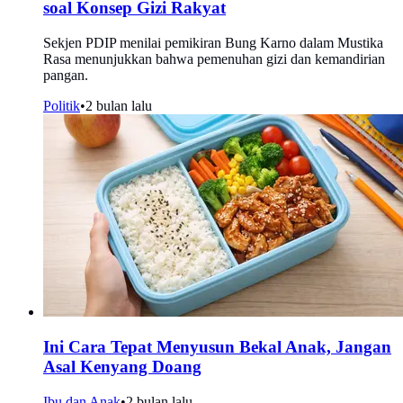
soal Konsep Gizi Rakyat
Sekjen PDIP menilai pemikiran Bung Karno dalam Mustika
Rasa menunjukkan bahwa pemenuhan gizi dan kemandirian
pangan.
Politik
•
2 bulan lalu
Ini Cara Tepat Menyusun Bekal Anak, Jangan
Asal Kenyang Doang
Ibu dan Anak
•
2 bulan lalu