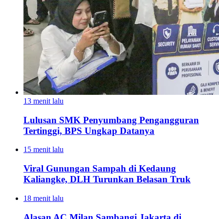
13 menit lalu
Lulusan SMK Penyumbang Pengangguran
Tertinggi, BPS Ungkap Datanya
15 menit lalu
Viral Gunungan Sampah di Kedaung
Kaliangke, DLH Turunkan Belasan Truk
18 menit lalu
Alasan AC Milan Sambangi Jakarta di