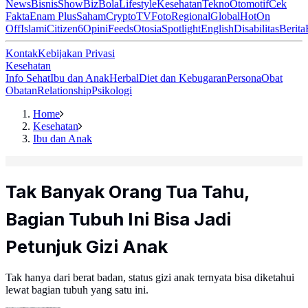
News
Bisnis
ShowBiz
Bola
Lifestyle
Kesehatan
Tekno
Otomotif
Cek
Fakta
Enam Plus
Saham
Crypto
TV
Foto
Regional
Global
Hot
On
Off
Islami
Citizen6
Opini
Feeds
Otosia
Spotlight
English
Disabilitas
Berita
Kontak
Kebijakan Privasi
Kesehatan
Info Sehat
Ibu dan Anak
Herbal
Diet dan Kebugaran
Persona
Obat
Obatan
Relationship
Psikologi
Home
Kesehatan
Ibu dan Anak
Tak Banyak Orang Tua Tahu,
Bagian Tubuh Ini Bisa Jadi
Petunjuk Gizi Anak
Tak hanya dari berat badan, status gizi anak ternyata bisa diketahui
lewat bagian tubuh yang satu ini.