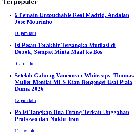
Terpopuler
6 Pemain Untouchable Real Madrid, Andalan
Jose Mourinho
10 jam lalu
Isi Pesan Terakhir Tersangka Mutilasi di
Depok, Sempat Minta Maaf ke Bos
9 jam lalu
Setelah Gabung Vancouver Whitecaps, Thomas
Muller Menilai MLS Kian Bergengsi Usai Piala
Dunia 2026
12 jam lalu
Polisi Tangkap Dua Orang Terkait Unggahan
Prabowo dan Nuklir Iran
11 jam lalu