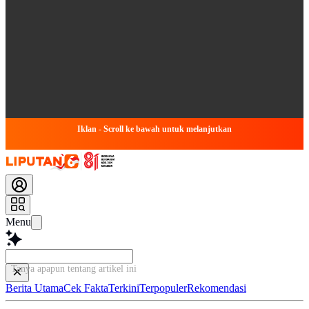
Iklan - Scroll ke bawah untuk melanjutkan
Menu
Tanya apapun tentang artikel ini...
Berita Utama
Cek Fakta
Terkini
Terpopuler
Rekomendasi