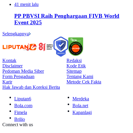
41 menit lalu
PP PBVSI Raih Penghargaan FIVB World
Event 2025
Selengkapnya
Kontak
Redaksi
Disclaimer
Kode Etik
Pedoman Media Siber
Sitemap
Form Pengaduan
Tentang Kami
Karir
Metode Cek Fakta
Hak Jawab dan Koreksi Berita
Liputan6
Merdeka
Bola.com
Bola.net
Fimela
Kapanlagi
Brilio
Connect with us