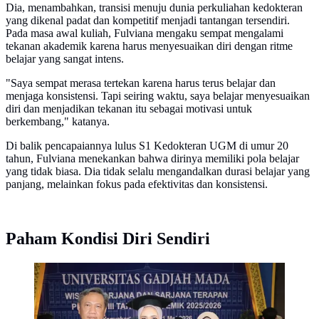
Dia, menambahkan, transisi menuju dunia perkuliahan kedokteran
yang dikenal padat dan kompetitif menjadi tantangan tersendiri.
Pada masa awal kuliah, Fulviana mengaku sempat mengalami
tekanan akademik karena harus menyesuaikan diri dengan ritme
belajar yang sangat intens.
"Saya sempat merasa tertekan karena harus terus belajar dan
menjaga konsistensi. Tapi seiring waktu, saya belajar menyesuaikan
diri dan menjadikan tekanan itu sebagai motivasi untuk
berkembang," katanya.
Di balik pencapaiannya lulus S1 Kedokteran UGM di umur 20
tahun, Fulviana menekankan bahwa dirinya memiliki pola belajar
yang tidak biasa. Dia tidak selalu mengandalkan durasi belajar yang
panjang, melainkan fokus pada efektivitas dan konsistensi.
Paham Kondisi Diri Sendiri
Fulviana bongkar cara belajar tak biasa yang
membuatnya lulus Kedokteran UGM di usia 20. (Foto:
Dok. Fulviana/ugm.ac.id)