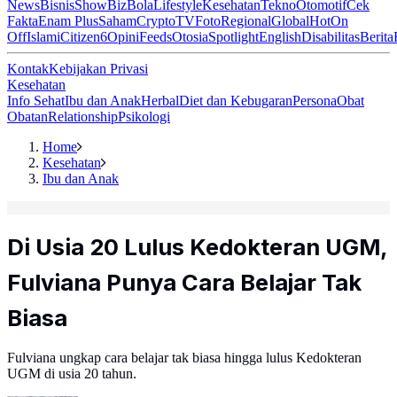
News
Bisnis
ShowBiz
Bola
Lifestyle
Kesehatan
Tekno
Otomotif
Cek
Fakta
Enam Plus
Saham
Crypto
TV
Foto
Regional
Global
Hot
On
Off
Islami
Citizen6
Opini
Feeds
Otosia
Spotlight
English
Disabilitas
Berita
Kontak
Kebijakan Privasi
Kesehatan
Info Sehat
Ibu dan Anak
Herbal
Diet dan Kebugaran
Persona
Obat
Obatan
Relationship
Psikologi
Home
Kesehatan
Ibu dan Anak
Di Usia 20 Lulus Kedokteran UGM,
Fulviana Punya Cara Belajar Tak
Biasa
Fulviana ungkap cara belajar tak biasa hingga lulus Kedokteran
UGM di usia 20 tahun.