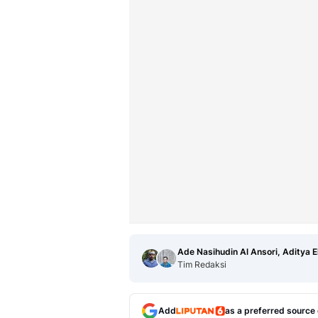
Ade Nasihudin Al Ansori, Aditya 
Tim Redaksi
Add
as a preferred source