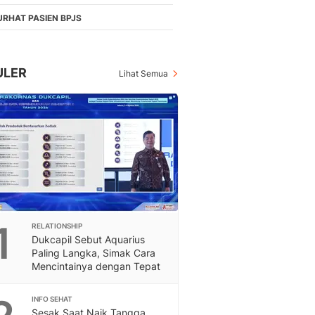
Berita Daerah Dan Peri
Terbaru
URHAT PASIEN BPJS
Global
Berita Internasional, Sa
Inspiratif, Unik, Dan M
ULER
Lihat Semua
Hot
Hot Liputan6.com Menya
Dan Terbaru
On Off
On Off Liputan6: Sinop
& Berita Bisnis Digital
Islami
Berita & Kajian Islami
Hikmah - Liputan6
1
RELATIONSHIP
Citizen6
Dukcapil Sebut Aquarius
Berita Citizen6 - Medi
Paling Langka, Simak Cara
Liputan6.com
Mencintainya dengan Tepat
Opini
Opini Liputan6: Analis
INFO SEHAT
Pandang Dan Perspekti
Sesak Saat Naik Tangga