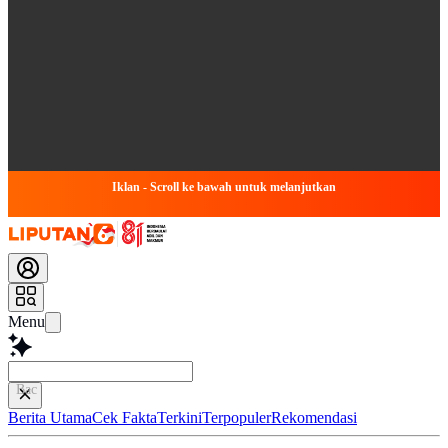
Iklan - Scroll ke bawah untuk melanjutkan
Menu
Baca lebih c
Berita Utama
Cek Fakta
Terkini
Terpopuler
Rekomendasi