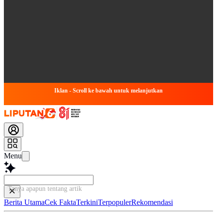
Iklan - Scroll ke bawah untuk melanjutkan
Menu
Tanya apapun tentang artikel ini...
Berita Utama
Cek Fakta
Terkini
Terpopuler
Rekomendasi