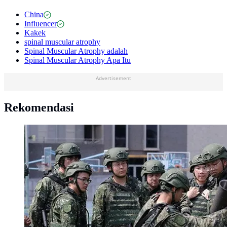
China
Influencer
Kakek
spinal muscular atrophy
Spinal Muscular Atrophy adalah
Spinal Muscular Atrophy Apa Itu
Advertisement
Rekomendasi