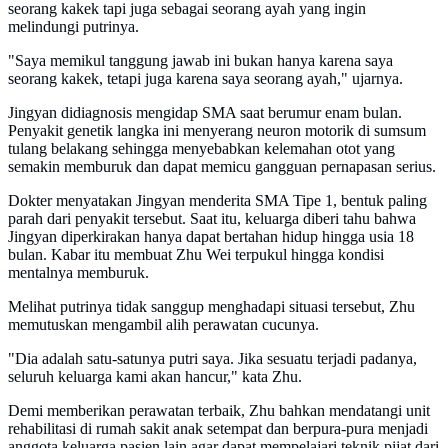
seorang kakek tapi juga sebagai seorang ayah yang ingin
melindungi putrinya.
"Saya memikul tanggung jawab ini bukan hanya karena saya
seorang kakek, tetapi juga karena saya seorang ayah," ujarnya.
Jingyan didiagnosis mengidap SMA saat berumur enam bulan.
Penyakit genetik langka ini menyerang neuron motorik di sumsum
tulang belakang sehingga menyebabkan kelemahan otot yang
semakin memburuk dan dapat memicu gangguan pernapasan serius.
Dokter menyatakan Jingyan menderita SMA Tipe 1, bentuk paling
parah dari penyakit tersebut. Saat itu, keluarga diberi tahu bahwa
Jingyan diperkirakan hanya dapat bertahan hidup hingga usia 18
bulan. Kabar itu membuat Zhu Wei terpukul hingga kondisi
mentalnya memburuk.
Melihat putrinya tidak sanggup menghadapi situasi tersebut, Zhu
memutuskan mengambil alih perawatan cucunya.
"Dia adalah satu-satunya putri saya. Jika sesuatu terjadi padanya,
seluruh keluarga kami akan hancur," kata Zhu.
Demi memberikan perawatan terbaik, Zhu bahkan mendatangi unit
rehabilitasi di rumah sakit anak setempat dan berpura-pura menjadi
anggota keluarga pasien lain agar dapat mempelajari teknik pijat dari