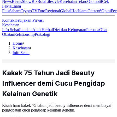
News
Bisnis
ShowBiz
Bola
Lifestyle
Kesehatan
Tekno
Otomotif
Cek
Fakta
Enam
Plus
Saham
Crypto
TV
Foto
Regional
Global
Hot
Islami
Citizen6
Opini
Fee
Kontak
Kebijakan Privasi
Kesehatan
Info Sehat
Ibu dan Anak
Herbal
Diet dan Kebugaran
Persona
Obat
Obatan
Relationship
Psikologi
Home
Kesehatan
Info Sehat
Kakek 75 Tahun Jadi Beauty
Influencer demi Cucu Pengidap
Kelainan Genetik
Kisah haru kakek 75 tahun jadi beauty influencer demi membiayai
pengobatan cucu pengidap kelainan genetik.