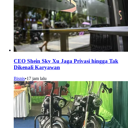
CEO Shein Sky Xu Jaga Privasi hingga Tak
Dikenali Karyawan
Bisnis
•
17 jam lalu