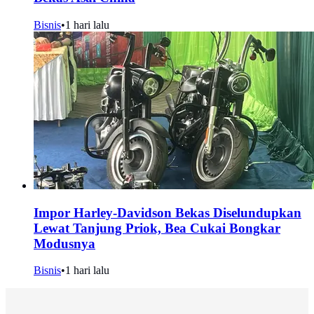
Bisnis
•
1 hari lalu
Impor Harley-Davidson Bekas Diselundupkan
Lewat Tanjung Priok, Bea Cukai Bongkar
Modusnya
Bisnis
•
1 hari lalu