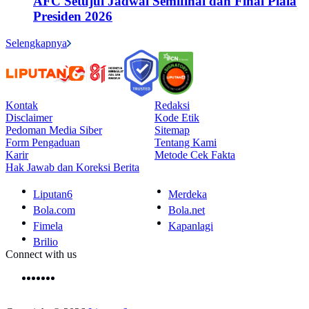
AFC Setujui Jadwal Semifinal dan Final Piala
Presiden 2026
Selengkapnya
Kontak
Redaksi
Disclaimer
Kode Etik
Pedoman Media Siber
Sitemap
Form Pengaduan
Tentang Kami
Karir
Metode Cek Fakta
Hak Jawab dan Koreksi Berita
Liputan6
Merdeka
Bola.com
Bola.net
Fimela
Kapanlagi
Brilio
Connect with us