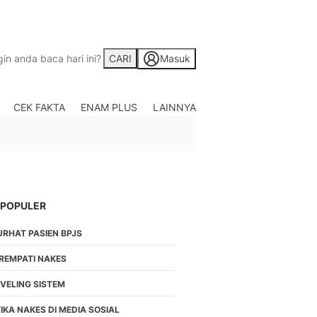
CARI
Masuk
CEK FAKTA
ENAM PLUS
LAINNYA
Saham
Berita Saham, Investas
Indonesia
Crypto
Berita Crypto Hari Ini
TV
 POPULER
Kumpulan Video Berita
URHAT PASIEN BPJS
Liputan Berita Terkini
Foto
IREMPATI NAKES
Galeri Photo Menarik B
EVELING SISTEM
Di Liputan6.com
Regional
IKA NAKES DI MEDIA SOSIAL