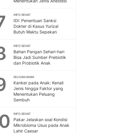
Menentukan Jenis Anestesi
Sport
Berita Bola Terkini, Ja
7
Klasemen, Hasil Liga
INFO SEHAT
IDI: Penentuan Sanksi
Dokter di Kasus Yurizal
Butuh Waktu Sepekan
8
INFO SEHAT
Bahan Pangan Sehari-hari
Bisa Jadi Sumber Prebiotik
dan Probiotik Anak
9
IBU DAN ANAK
Kanker pada Anak: Kenali
Jenis hingga Faktor yang
Menentukan Peluang
Sembuh
10
INFO SEHAT
Pakar Jelaskan soal Kondisi
Mikrobioma Usus pada Anak
Lahir Caesar