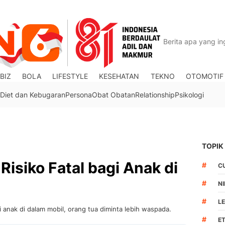
BIZ
BOLA
LIFESTYLE
KESEHATAN
TEKNO
OTOMOTIF
Diet dan Kebugaran
Persona
Obat Obatan
Relationship
Psikologi
TOPIK
isiko Fatal bagi Anak di
#
C
#
N
#
L
 anak di dalam mobil, orang tua diminta lebih waspada.
#
ET