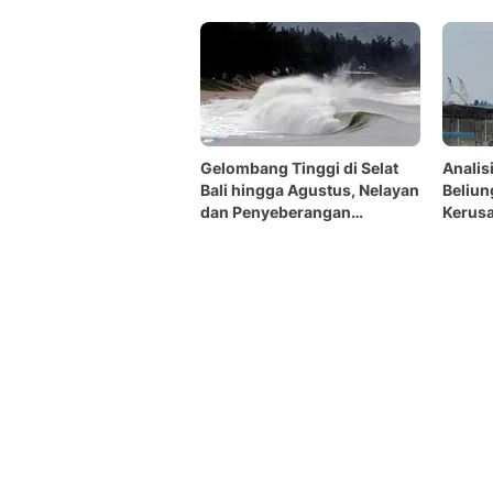
Gelombang Tinggi di Selat
Analis
Bali hingga Agustus, Nelayan
Beliun
dan Penyeberangan
Kerus
Waspada