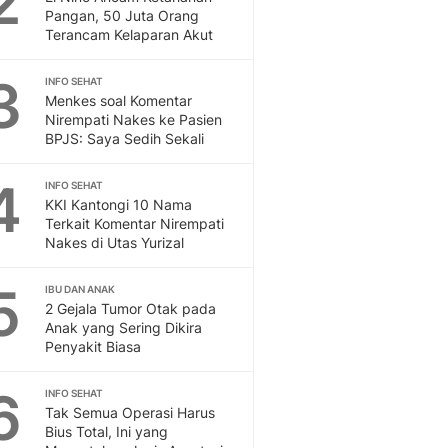
2
Feeds
Pangan, 50 Juta Orang
Terancam Kelaparan Akut
Feeds Liputan6: Kumpul
Terbaru Harian
3
INFO SEHAT
Otosia
Menkes soal Komentar
Otosia
Nirempati Nakes ke Pasien
Spotlight
BPJS: Saya Sedih Sekali
Berita Terkini, Kabar Te
Dan Dunia - Liputan6.
4
INFO SEHAT
English
KKI Kantongi 10 Nama
Exploring Knowledge, T
Terkait Komentar Nirempati
Nakes di Utas Yurizal
En.Liputan6.com
Disabilitas
5
Disabilitas Berita Terkini
IBU DAN ANAK
2 Gejala Tumor Otak pada
Harian, Berita Terbaru,
Anak yang Sering Dikira
Berita
Penyakit Biasa
Berita Hari Ini Politik,
Health
6
INFO SEHAT
Kabar Berita Terbaru D
Tak Semua Operasi Harus
Diet, Herbal Terbaik
Bius Total, Ini yang