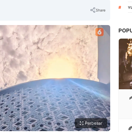
#
Y
Share
POP
Copy Link
Perbesar