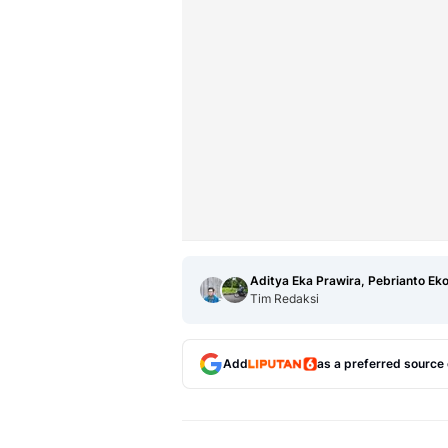
Aditya Eka Prawira, Pebrianto Ek
Tim Redaksi
Add
as a preferred source