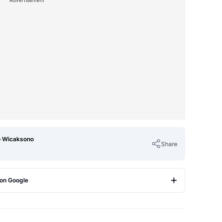
Advertisement
o Wicaksono
Share
 on Google
Copy Link