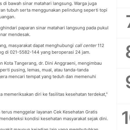
s di bawah sinar matahari langsung. Warga juga
an tubuh serta menggunakan pelindung seperti topi
ruangan.
nghindari paparan sinar matahari langsung pada pukul
benar mendesak.
rang, masyarakat dapat menghubungi
call center
112
g di 021-5582-144 yang beroperasi 24 jam.
an Kota Tangerang, dr. Dini Anggraeni, mengimbau
erti pusing, lemas, mual, atau tanda-tanda
egera mencari tempat yang teduh dan memenuhi
a memeriksakan diri ke fasilitas kesehatan terdekat,"
 terus menggelar layanan Cek Kesehatan Gratis
mendeteksi kondisi kesehatan masyarakat sejak dini.
a penyakit maupun kejadian lain yang membutuhkan