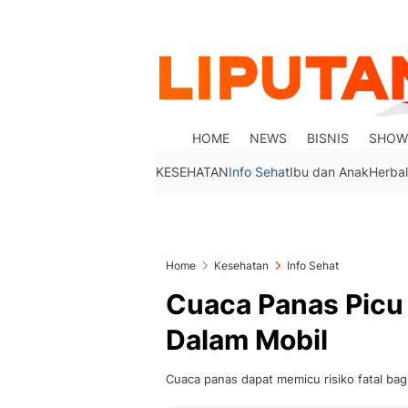
HOME
NEWS
BISNIS
SHOW
KESEHATAN
Info Sehat
Ibu dan Anak
Herbal
Home
Kesehatan
Info Sehat
Cuaca Panas Picu R
Dalam Mobil
Cuaca panas dapat memicu risiko fatal bagi