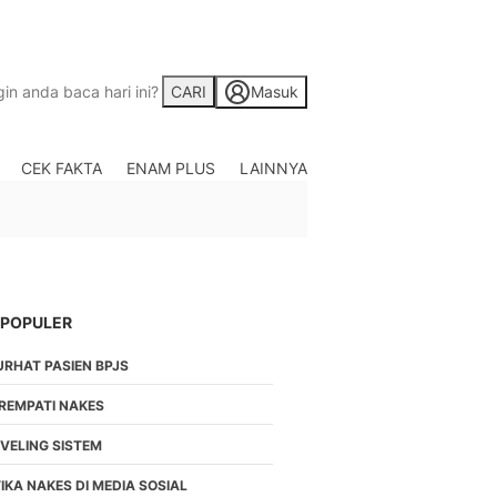
CARI
Masuk
CEK FAKTA
ENAM PLUS
LAINNYA
Saham
Berita Saham, Investas
Indonesia
Crypto
Berita Crypto Hari Ini
TV
 POPULER
Kumpulan Video Berita
URHAT PASIEN BPJS
Liputan Berita Terkini
Foto
IREMPATI NAKES
Galeri Photo Menarik B
EVELING SISTEM
Di Liputan6.com
Regional
IKA NAKES DI MEDIA SOSIAL