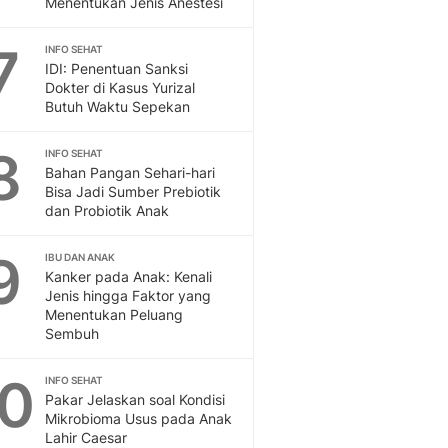
Menentukan Jenis Anestesi
Sport
Berita Bola Terkini, Ja
7
Klasemen, Hasil Liga
INFO SEHAT
IDI: Penentuan Sanksi
Dokter di Kasus Yurizal
Butuh Waktu Sepekan
8
INFO SEHAT
Bahan Pangan Sehari-hari
Bisa Jadi Sumber Prebiotik
dan Probiotik Anak
9
IBU DAN ANAK
Kanker pada Anak: Kenali
Jenis hingga Faktor yang
Menentukan Peluang
Sembuh
10
INFO SEHAT
Pakar Jelaskan soal Kondisi
Mikrobioma Usus pada Anak
Lahir Caesar