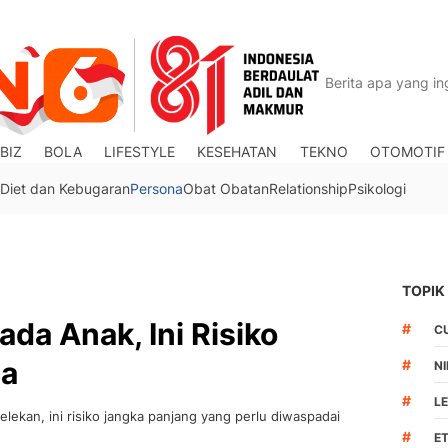
BIZ
BOLA
LIFESTYLE
KESEHATAN
TEKNO
OTOMOTIF
Diet dan Kebugaran
Persona
Obat Obatan
Relationship
Psikologi
TOPIK
ada Anak, Ini Risiko
#
C
ya
#
N
#
L
elekan, ini risiko jangka panjang yang perlu diwaspadai
#
ET