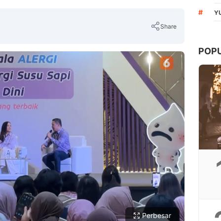
#
Y
Share
POP
Copy Link
Perbesar