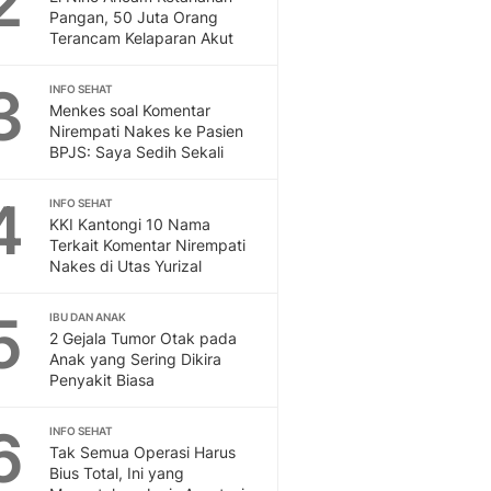
2
Feeds
Pangan, 50 Juta Orang
Terancam Kelaparan Akut
Feeds Liputan6: Kumpul
Terbaru Harian
3
INFO SEHAT
Otosia
Menkes soal Komentar
Otosia
Nirempati Nakes ke Pasien
Spotlight
BPJS: Saya Sedih Sekali
Berita Terkini, Kabar Te
Dan Dunia - Liputan6.
4
INFO SEHAT
English
KKI Kantongi 10 Nama
Exploring Knowledge, T
Terkait Komentar Nirempati
Nakes di Utas Yurizal
En.Liputan6.com
Disabilitas
5
Disabilitas Berita Terkini
IBU DAN ANAK
2 Gejala Tumor Otak pada
Harian, Berita Terbaru,
Anak yang Sering Dikira
Berita
Penyakit Biasa
Berita Hari Ini Politik,
Health
6
INFO SEHAT
Kabar Berita Terbaru D
Tak Semua Operasi Harus
Diet, Herbal Terbaik
Bius Total, Ini yang