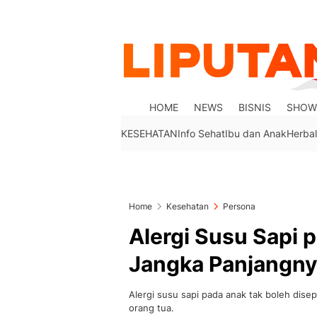
HOME
NEWS
BISNIS
SHOW
KESEHATAN
Info Sehat
Ibu dan Anak
Herbal
Home
Kesehatan
Persona
Alergi Susu Sapi p
Jangka Panjangn
Alergi susu sapi pada anak tak boleh disep
orang tua.