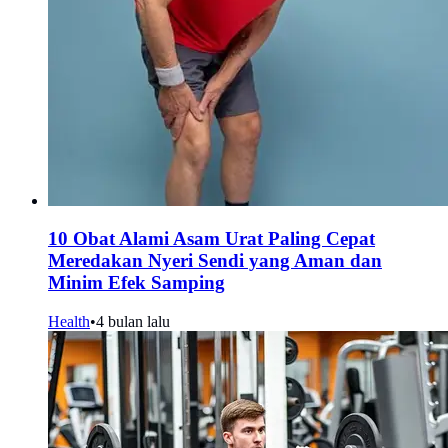
10 Obat Alami Asam Urat Paling Cepat
Meredakan Nyeri Sendi yang Aman dan
Minim Efek Samping
Health
•
4 bulan lalu