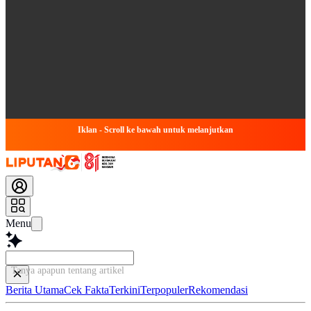
Iklan - Scroll ke bawah untuk melanjutkan
Menu
Tanya apapun tentang artikel ini...
Berita Utama
Cek Fakta
Terkini
Terpopuler
Rekomendasi