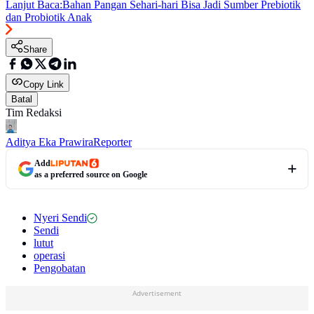
Lanjut Baca:
Bahan Pangan Sehari-hari Bisa Jadi Sumber Prebiotik
dan Probiotik Anak
Share
Copy Link
Batal
Tim Redaksi
Aditya Eka Prawira
Reporter
Add
as a preferred source on Google
Nyeri Sendi
Sendi
lutut
operasi
Pengobatan
Advertisement