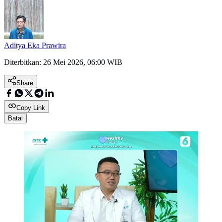
Aditya Eka Prawira
Diterbitkan:
26 Mei 2026, 06:00 WIB
Share
Copy Link
Batal