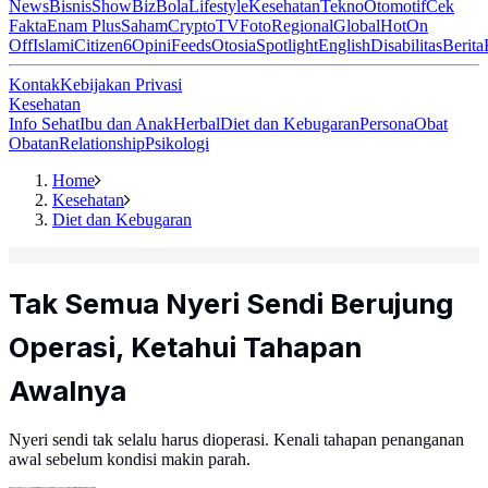
News
Bisnis
ShowBiz
Bola
Lifestyle
Kesehatan
Tekno
Otomotif
Cek
Fakta
Enam Plus
Saham
Crypto
TV
Foto
Regional
Global
Hot
On
Off
Islami
Citizen6
Opini
Feeds
Otosia
Spotlight
English
Disabilitas
Berita
Kontak
Kebijakan Privasi
Kesehatan
Info Sehat
Ibu dan Anak
Herbal
Diet dan Kebugaran
Persona
Obat
Obatan
Relationship
Psikologi
Home
Kesehatan
Diet dan Kebugaran
Tak Semua Nyeri Sendi Berujung
Operasi, Ketahui Tahapan
Awalnya
Nyeri sendi tak selalu harus dioperasi. Kenali tahapan penanganan
awal sebelum kondisi makin parah.