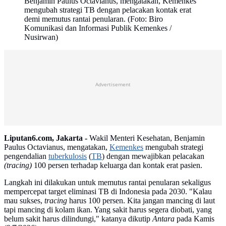
Benjamin Paulus Octavianus, mengatakan, Kemenkes
mengubah strategi TB dengan pelacakan kontak erat
demi memutus rantai penularan. (Foto: Biro
Komunikasi dan Informasi Publik Kemenkes /
Nusirwan)
Advertisement
Liputan6.com, Jakarta -
Wakil Menteri Kesehatan, Benjamin
Paulus Octavianus, mengatakan,
Kemenkes
mengubah strategi
pengendalian
tuberkulosis
(
TB
) dengan mewajibkan pelacakan
(tracing)
100 persen terhadap keluarga dan kontak erat pasien.
Langkah ini dilakukan untuk memutus rantai penularan sekaligus
mempercepat target eliminasi TB di Indonesia pada 2030. "Kalau
mau sukses,
tracing
harus 100 persen. Kita jangan mancing di laut
tapi mancing di kolam ikan. Yang sakit harus segera diobati, yang
belum sakit harus dilindungi," katanya dikutip
Antara
pada Kamis