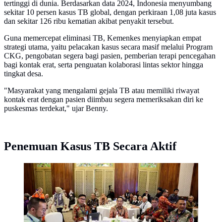
tertinggi di dunia. Berdasarkan data 2024, Indonesia menyumbang
sekitar 10 persen kasus TB global, dengan perkiraan 1,08 juta kasus
dan sekitar 126 ribu kematian akibat penyakit tersebut.
Guna memercepat eliminasi TB, Kemenkes menyiapkan empat
strategi utama, yaitu pelacakan kasus secara masif melalui Program
CKG, pengobatan segera bagi pasien, pemberian terapi pencegahan
bagi kontak erat, serta penguatan kolaborasi lintas sektor hingga
tingkat desa.
"Masyarakat yang mengalami gejala TB atau memiliki riwayat
kontak erat dengan pasien diimbau segera memeriksakan diri ke
puskesmas terdekat," ujar Benny.
Penemuan Kasus TB Secara Aktif
Wakil Menteri Kesehatan Republik Indonesia,
Benjamin Paulus Octavianus, mengatakan, Kemenkes
mengubah strategi TB dengan pelacakan kontak erat
demi memutus rantai penularan. (Foto: Biro
Komunikasi dan Informasi Publik Kemenkes /
Nusirwan)