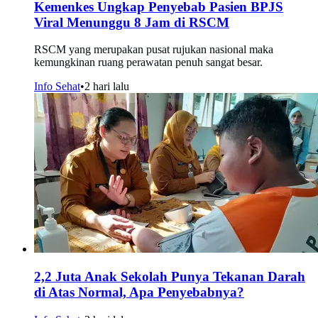
Kemenkes Ungkap Penyebab Pasien BPJS
Viral Menunggu 8 Jam di RSCM
RSCM yang merupakan pusat rujukan nasional maka
kemungkinan ruang perawatan penuh sangat besar.
Info Sehat
•
2 hari lalu
2,2 Juta Anak Sekolah Punya Tekanan Darah
di Atas Normal, Apa Penyebabnya?