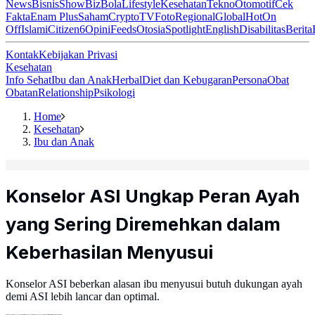
News
Bisnis
ShowBiz
Bola
Lifestyle
Kesehatan
Tekno
Otomotif
Cek
Fakta
Enam Plus
Saham
Crypto
TV
Foto
Regional
Global
Hot
On
Off
Islami
Citizen6
Opini
Feeds
Otosia
Spotlight
English
Disabilitas
Berita
Kontak
Kebijakan Privasi
Kesehatan
Info Sehat
Ibu dan Anak
Herbal
Diet dan Kebugaran
Persona
Obat
Obatan
Relationship
Psikologi
Home
Kesehatan
Ibu dan Anak
Konselor ASI Ungkap Peran Ayah
yang Sering Diremehkan dalam
Keberhasilan Menyusui
Konselor ASI beberkan alasan ibu menyusui butuh dukungan ayah
demi ASI lebih lancar dan optimal.