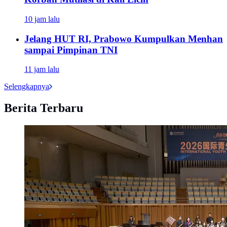
10 jam lalu
Jelang HUT RI, Prabowo Kumpulkan Menhan
sampai Pimpinan TNI
11 jam lalu
Selengkapnya
Berita Terbaru