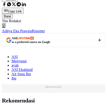
Copy Link
Batal
Tim Redaksi
Aditya Eka Prawira
Reporter
Add
as a preferred source on Google
ASI
Menyusui
ayah
ASI Eksklusif
Air Susu Ibu
ibu
Advertisement
Rekomendasi