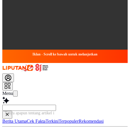
Iklan - Scroll ke bawah untuk melanjutkan
Menu
Tanya apapun tentang artikel ini...
Berita Utama
Cek Fakta
Terkini
Terpopuler
Rekomendasi