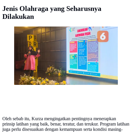
Jenis Olahraga yang Seharusnya
Dilakukan
Dokter Spesialis Olahraga di Prodia, dr. Kurza
Mulyani, MMRS, Sp.KO mengungkap kasus remaja
14 tahun mengalami pengapuran leher yang dipicu
kebiasaan ini. (Foto: Aditya Eka
Prawira/Liputan6.com)
Oleh sebab itu, Kurza mengingatkan pentingnya menerapkan
prinsip latihan yang baik, benar, teratur, dan terukur. Program latihan
juga perlu disesuaikan dengan kemampuan serta kondisi masing-