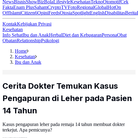
News
Bisnis
ShowBiz
Bola
Lifestyle
Kesehatan
Tekno
Otomotif
Cek
Fakta
Enam Plus
Saham
Crypto
TV
Foto
Regional
Global
Hot
On
Off
Islami
Citizen6
Opini
Feeds
Otosia
Spotlight
English
Disabilitas
Berita
Kontak
Kebijakan Privasi
Kesehatan
Info Sehat
Ibu dan Anak
Herbal
Diet dan Kebugaran
Persona
Obat
Obatan
Relationship
Psikologi
Home
Kesehatan
Ibu dan Anak
Cerita Dokter Temukan Kasus
Pengapuran di Leher pada Pasien
14 Tahun
Kasus pengapuran leher pada remaja 14 tahun membuat dokter
terkejut. Apa pemicunya?