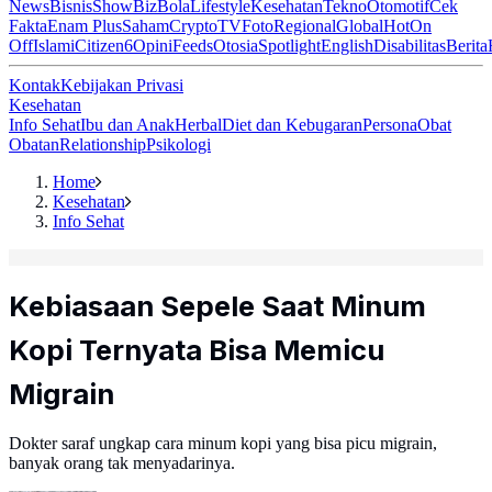
News
Bisnis
ShowBiz
Bola
Lifestyle
Kesehatan
Tekno
Otomotif
Cek
Fakta
Enam Plus
Saham
Crypto
TV
Foto
Regional
Global
Hot
On
Off
Islami
Citizen6
Opini
Feeds
Otosia
Spotlight
English
Disabilitas
Berita
Kontak
Kebijakan Privasi
Kesehatan
Info Sehat
Ibu dan Anak
Herbal
Diet dan Kebugaran
Persona
Obat
Obatan
Relationship
Psikologi
Home
Kesehatan
Info Sehat
Kebiasaan Sepele Saat Minum
Kopi Ternyata Bisa Memicu
Migrain
Dokter saraf ungkap cara minum kopi yang bisa picu migrain,
banyak orang tak menyadarinya.