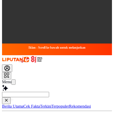
Iklan - Scroll ke bawah untuk melanjutkan
Menu
Baca le
Berita Utama
Cek Fakta
Terkini
Terpopuler
Rekomendasi