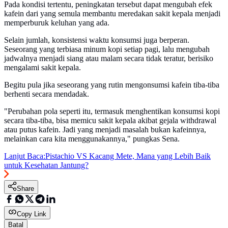
Pada kondisi tertentu, peningkatan tersebut dapat mengubah efek
kafein dari yang semula membantu meredakan sakit kepala menjadi
memperburuk keluhan yang ada.
Selain jumlah, konsistensi waktu konsumsi juga berperan.
Seseorang yang terbiasa minum kopi setiap pagi, lalu mengubah
jadwalnya menjadi siang atau malam secara tidak teratur, berisiko
mengalami sakit kepala.
Begitu pula jika seseorang yang rutin mengonsumsi kafein tiba-tiba
berhenti secara mendadak.
"Perubahan pola seperti itu, termasuk menghentikan konsumsi kopi
secara tiba-tiba, bisa memicu sakit kepala akibat gejala withdrawal
atau putus kafein. Jadi yang menjadi masalah bukan kafeinnya,
melainkan cara kita menggunakannya," pungkas Sena.
Lanjut Baca:
Pistachio VS Kacang Mete, Mana yang Lebih Baik
untuk Kesehatan Jantung?
Share
Copy Link
Batal