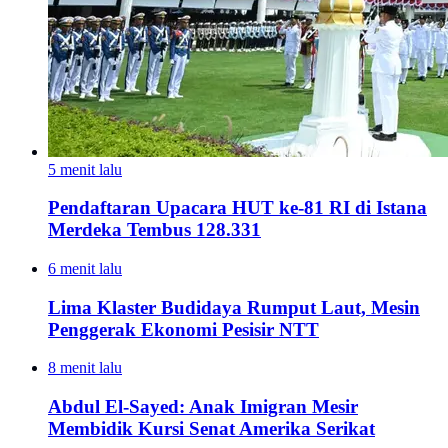
5 menit lalu
Pendaftaran Upacara HUT ke-81 RI di Istana
Merdeka Tembus 128.331
6 menit lalu
Lima Klaster Budidaya Rumput Laut, Mesin
Penggerak Ekonomi Pesisir NTT
8 menit lalu
Abdul El-Sayed: Anak Imigran Mesir
Membidik Kursi Senat Amerika Serikat