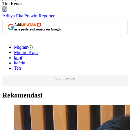
Tim Redaksi
Aditya Eka Prawira
Reporter
Add
as a preferred source on Google
Migrain
Minum Kopi
kopi
kafein
Teh
Advertisement
Rekomendasi