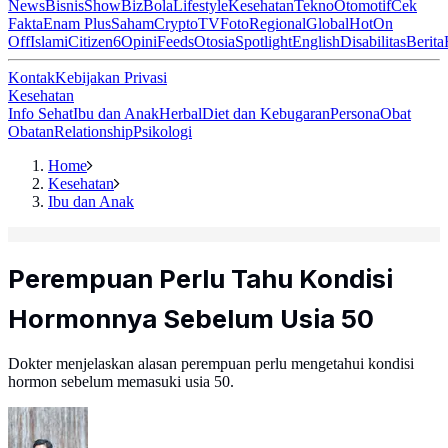
News
Bisnis
ShowBiz
Bola
Lifestyle
Kesehatan
Tekno
Otomotif
Cek
Fakta
Enam Plus
Saham
Crypto
TV
Foto
Regional
Global
Hot
On
Off
Islami
Citizen6
Opini
Feeds
Otosia
Spotlight
English
Disabilitas
Berita
Kontak
Kebijakan Privasi
Kesehatan
Info Sehat
Ibu dan Anak
Herbal
Diet dan Kebugaran
Persona
Obat
Obatan
Relationship
Psikologi
Home
Kesehatan
Ibu dan Anak
Perempuan Perlu Tahu Kondisi
Hormonnya Sebelum Usia 50
Dokter menjelaskan alasan perempuan perlu mengetahui kondisi
hormon sebelum memasuki usia 50.