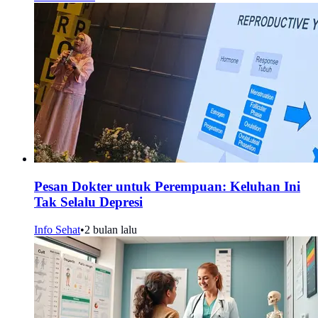
Pesan Dokter untuk Perempuan: Keluhan Ini
Tak Selalu Depresi
Info Sehat
•
2 bulan lalu