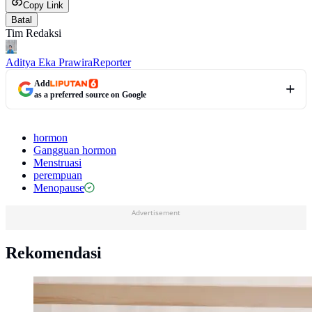
Copy Link
Batal
Tim Redaksi
Aditya Eka Prawira
Reporter
Add
as a preferred source on Google
hormon
Gangguan hormon
Menstruasi
perempuan
Menopause
Advertisement
Rekomendasi