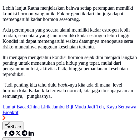
Lebih lanjut Ratna menjelaskan bahwa setiap perempuan memiliki
kondisi hormon yang unik. Faktor genetik dari ibu juga dapat
memengaruhi kadar hormon seseorang.
Ada perempuan yang secara alami memiliki kadar estrogen lebih
rendah, sementara yang lain memiliki kadar estrogen lebih tinggi.
Kondisi ini dapat memengaruhi waktu datangnya menopause serta
risiko munculnya gangguan kesehatan tertentu.
Itu mengapa mengetahui kondisi hormon sejak dini menjadi langkah
penting untuk menentukan pola hidup yang tepat, mulai dari
pengaturan nutrisi, aktivitas fisik, hingga pemantauan kesehatan
reproduksi.
"Jadi penting kita tahu dulu
basic
-nya kita ada di mana, level
hormon kita. Kalau kita ternyata normal, kita jaga itu supaya aman
semuanya," pungkasnya.
Lanjut Baca:
China Lirik Jambu Biji Muda Jadi Teh, Kaya Senyawa
Bioaktif
Share