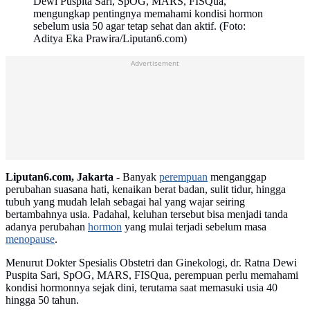
Dewi Puspita Sari, SpOG, MARS, FISQua,
mengungkap pentingnya memahami kondisi hormon
sebelum usia 50 agar tetap sehat dan aktif. (Foto:
Aditya Eka Prawira/Liputan6.com)
Advertisement
Liputan6.com, Jakarta -
Banyak
perempuan
menganggap
perubahan suasana hati, kenaikan berat badan, sulit tidur, hingga
tubuh yang mudah lelah sebagai hal yang wajar seiring
bertambahnya usia. Padahal, keluhan tersebut bisa menjadi tanda
adanya perubahan
hormon
yang mulai terjadi sebelum masa
menopause
.
Menurut Dokter Spesialis Obstetri dan Ginekologi, dr. Ratna Dewi
Puspita Sari, SpOG, MARS, FISQua, perempuan perlu memahami
kondisi hormonnya sejak dini, terutama saat memasuki usia 40
hingga 50 tahun.