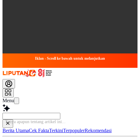
Iklan - Scroll ke bawah untuk melanjutkan
Menu
Tanya apapun tent
Berita Utama
Cek Fakta
Terkini
Terpopuler
Rekomendasi