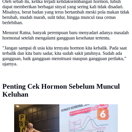
Oleh sebab itu, ketika terjadi ketidakseimbangan hormon, tubuh
dapat memberikan berbagai sinyal yang sering kali tidak disadari.
Misalnya, berat badan yang terus bertambah meski pola makan tidak
berubah, mudah marah, sulit tidur, hingga muncul rasa cemas
berlebihan.
Menurut Ratna, banyak perempuan baru menyadari adanya masalah
hormonal setelah mengalami gangguan kesehatan tertentu.
"Jangan sampai di usia kita ternyata hormon kita kebalik. Pada saat
terbalik dan kita baru sadar, kita sudah sakit jatuhnya. Sudah ada
gangguan, baik gangguan menstruasi maupun gangguan perilaku,"
ujarnya.
Penting Cek Hormon Sebelum Muncul
Keluhan
Dokter Spesialis Obstetri dan Ginekologi, dr. Ratna
Dewi Puspita Sari, SpOG, MARS, FISQua,
mengungkap pentingnya memahami kondisi hormon
sebelum usia 50 agar tetap sehat dan aktif. (Foto:
Aditya Eka Prawira/Liputan6.com)