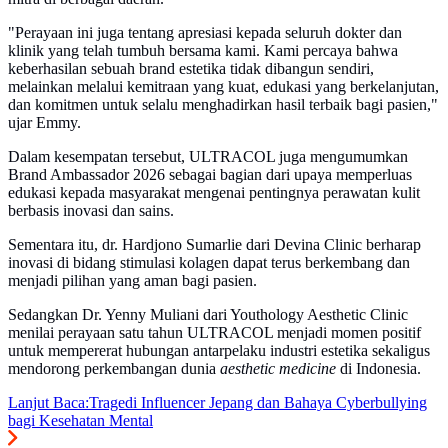
"Perayaan ini juga tentang apresiasi kepada seluruh dokter dan
klinik yang telah tumbuh bersama kami. Kami percaya bahwa
keberhasilan sebuah brand estetika tidak dibangun sendiri,
melainkan melalui kemitraan yang kuat, edukasi yang berkelanjutan,
dan komitmen untuk selalu menghadirkan hasil terbaik bagi pasien,"
ujar Emmy.
Dalam kesempatan tersebut, ULTRACOL juga mengumumkan
Brand Ambassador 2026 sebagai bagian dari upaya memperluas
edukasi kepada masyarakat mengenai pentingnya perawatan kulit
berbasis inovasi dan sains.
Sementara itu, dr. Hardjono Sumarlie dari Devina Clinic berharap
inovasi di bidang stimulasi kolagen dapat terus berkembang dan
menjadi pilihan yang aman bagi pasien.
Sedangkan Dr. Yenny Muliani dari Youthology Aesthetic Clinic
menilai perayaan satu tahun ULTRACOL menjadi momen positif
untuk mempererat hubungan antarpelaku industri estetika sekaligus
mendorong perkembangan dunia
aesthetic medicine
di Indonesia.
Lanjut Baca:
Tragedi Influencer Jepang dan Bahaya Cyberbullying
bagi Kesehatan Mental