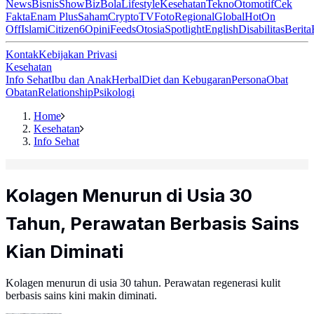
News
Bisnis
ShowBiz
Bola
Lifestyle
Kesehatan
Tekno
Otomotif
Cek
Fakta
Enam Plus
Saham
Crypto
TV
Foto
Regional
Global
Hot
On
Off
Islami
Citizen6
Opini
Feeds
Otosia
Spotlight
English
Disabilitas
Berita
Kontak
Kebijakan Privasi
Kesehatan
Info Sehat
Ibu dan Anak
Herbal
Diet dan Kebugaran
Persona
Obat
Obatan
Relationship
Psikologi
Home
Kesehatan
Info Sehat
Kolagen Menurun di Usia 30
Tahun, Perawatan Berbasis Sains
Kian Diminati
Kolagen menurun di usia 30 tahun. Perawatan regenerasi kulit
berbasis sains kini makin diminati.