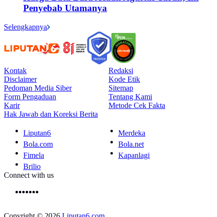
Penyebab Utamanya
Selengkapnya
Kontak
Redaksi
Disclaimer
Kode Etik
Pedoman Media Siber
Sitemap
Form Pengaduan
Tentang Kami
Karir
Metode Cek Fakta
Hak Jawab dan Koreksi Berita
Liputan6
Merdeka
Bola.com
Bola.net
Fimela
Kapanlagi
Brilio
Connect with us
Copyright © 2026
Liputan6.com