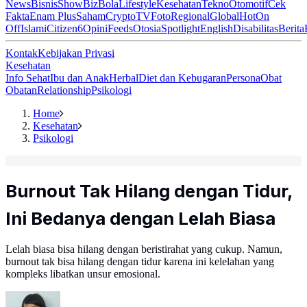
News
Bisnis
ShowBiz
Bola
Lifestyle
Kesehatan
Tekno
Otomotif
Cek
Fakta
Enam Plus
Saham
Crypto
TV
Foto
Regional
Global
Hot
On
Off
Islami
Citizen6
Opini
Feeds
Otosia
Spotlight
English
Disabilitas
Berita
Kontak
Kebijakan Privasi
Kesehatan
Info Sehat
Ibu dan Anak
Herbal
Diet dan Kebugaran
Persona
Obat
Obatan
Relationship
Psikologi
Home
Kesehatan
Psikologi
Burnout Tak Hilang dengan Tidur,
Ini Bedanya dengan Lelah Biasa
Lelah biasa bisa hilang dengan beristirahat yang cukup. Namun,
burnout tak bisa hilang dengan tidur karena ini kelelahan yang
kompleks libatkan unsur emosional.