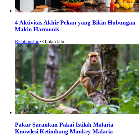
4 Aktivitas Akhir Pekan yang Bikin Hubungan
Makin Harmonis
Relationship
•
3 bulan lalu
Pakar Sarankan Pakai Istilah Malaria
Knowlesi Ketimbang Monkey Malaria