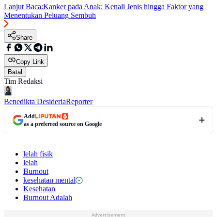
Lanjut Baca:
Kanker pada Anak: Kenali Jenis hingga Faktor yang
Menentukan Peluang Sembuh
Share
Copy Link
Batal
Tim Redaksi
Benedikta Desideria
Reporter
Add
as a preferred source on Google
lelah fisik
lelah
Burnout
kesehatan mental
Kesehatan
Burnout Adalah
Advertisement