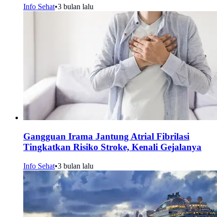
Info Sehat
•
3 bulan lalu
Gangguan Irama Jantung Atrial Fibrilasi
Tingkatkan Risiko Stroke, Kenali Gejalanya
Info Sehat
•
3 bulan lalu