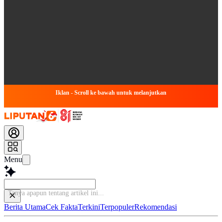
Iklan - Scroll ke bawah untuk melanjutkan
Menu
Tanya apapun tentang artikel ini...
Berita Utama
Cek Fakta
Terkini
Terpopuler
Rekomendasi