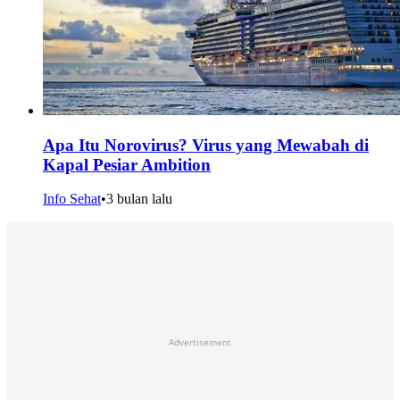
Apa Itu Norovirus? Virus yang Mewabah di
Kapal Pesiar Ambition
Info Sehat
•
3 bulan lalu
Advertisement