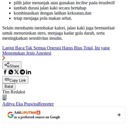
pilih jalur menanjak atau gunakan
incline
pada
treadmill
tambah durasi jalan kaki secara bertahap
kombinasikan dengan latihan kekuatan,dan
tetap menjaga pola makan sehat.
Selain membantu membakar kalori, jalan kaki juga bermanfaat
untuk menurunkan stres, menjaga kadar gula darah, serta
meningkatkan sensitivitas insulin.
Lanjut Baca:
Tak Semua Operasi Harus Bius Total, Ini yang
Menentukan Jenis Anestesi
Share
Copy Link
Batal
Tim Redaksi
Aditya Eka Prawira
Reporter
Add
as a preferred source on Google