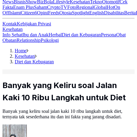
News
Bisnis
ShowBiz
Bola
Lifestyle
Kesehatan
Tekno
Otomotif
Cek
Fakta
Enam Plus
Saham
Crypto
TV
Foto
Regional
Global
Hot
On
Off
Islami
Citizen6
Opini
Feeds
Otosia
Spotlight
English
Disabilitas
Berita
Kontak
Kebijakan Privasi
Kesehatan
Info Sehat
Ibu dan Anak
Herbal
Diet dan Kebugaran
Persona
Obat
Obatan
Relationship
Psikologi
Home
Kesehatan
Diet dan Kebugaran
Banyak yang Keliru soal Jalan
Kaki 10 Ribu Langkah untuk Diet
Banyak yang keliru soal jalan kaki 10 ribu langkah untuk diet,
ternyata tak sesederhana itu dan ini fakta yang jarang disadari.