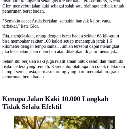
Instruktur kebugaran sekaligus kreator kanal NikkiFitness, Nicole
Glor, menyebut jalan kaki sebagai salah satu olahraga terbaik untuk
penurunan berat badan.
"Semakin cepat Anda berjalan, semakin banyak kalori yang
terbakar," kata Glor.
Dia, menjelaskan, orang dengan berat badan sekitar 68 kilogram
bisa membakar sekitar 100 kalori setiap menempuh jarak 1,6
kilometer dengan tempo santai. Jumlah tersebut dapat meningkat
jika kecepatan jalan ditambah atau dilakukan di jalur menanjak.
Selain itu, berjalan kaki juga relatif aman untuk sendi dan memiliki
risiko cedera yang rendah. Karena itu, olahraga ini cocok dilakukan
hampir semua usia, termasuk orang yang baru memulai program
penurunan berat badan.
Kenapa Jalan Kaki 10.000 Langkah
Tidak Selalu Efektif
Banyak yang keliru soal 10 ribu langkah untuk diet,
ternyata efeknya tak sesederhana itu dan ini fakta yang