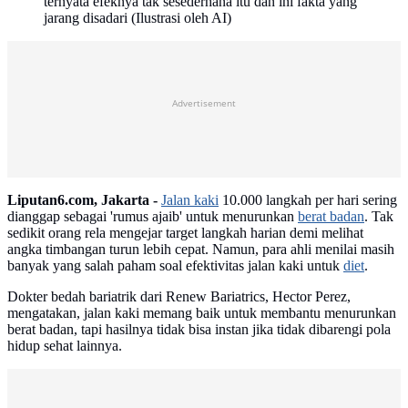
ternyata efeknya tak sesederhana itu dan ini fakta yang
jarang disadari (Ilustrasi oleh AI)
Advertisement
Liputan6.com, Jakarta -
Jalan kaki
10.000 langkah per hari sering
dianggap sebagai 'rumus ajaib' untuk menurunkan
berat badan
. Tak
sedikit orang rela mengejar target langkah harian demi melihat
angka timbangan turun lebih cepat. Namun, para ahli menilai masih
banyak yang salah paham soal efektivitas jalan kaki untuk
diet
.
Dokter bedah bariatrik dari Renew Bariatrics, Hector Perez,
mengatakan, jalan kaki memang baik untuk membantu menurunkan
berat badan, tapi hasilnya tidak bisa instan jika tidak dibarengi pola
hidup sehat lainnya.