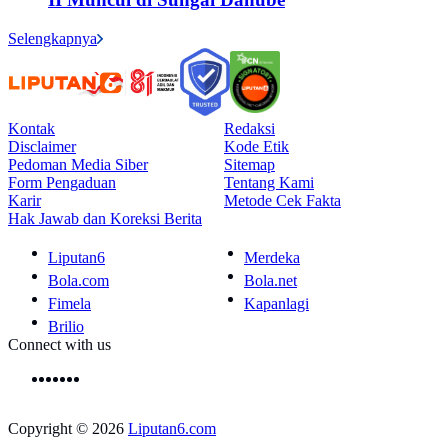
Selengkapnya
Kontak
Redaksi
Disclaimer
Kode Etik
Pedoman Media Siber
Sitemap
Form Pengaduan
Tentang Kami
Karir
Metode Cek Fakta
Hak Jawab dan Koreksi Berita
Liputan6
Merdeka
Bola.com
Bola.net
Fimela
Kapanlagi
Brilio
Connect with us
Copyright © 2026
Liputan6.com